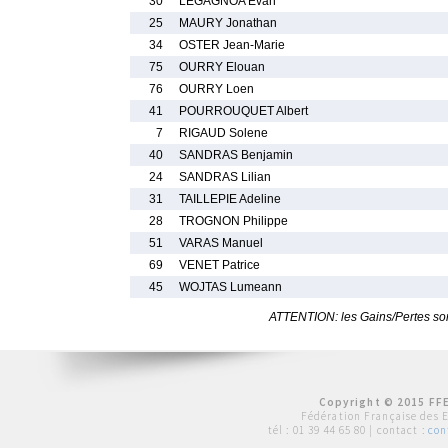
30
LEGAGNOA Evan
25
MAURY Jonathan
34
OSTER Jean-Marie
75
OURRY Elouan
76
OURRY Loen
41
POURROUQUET Albert
7
RIGAUD Solene
40
SANDRAS Benjamin
24
SANDRAS Lilian
31
TAILLEPIE Adeline
28
TROGNON Philippe
51
VARAS Manuel
69
VENET Patrice
45
WOJTAS Lumeann
ATTENTION: les Gains/Pertes sont
Copyright © 2015 FFE
Fédération Française des 
tél :
01 39 44 65 80
| contact :
con