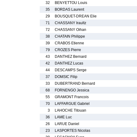
32
BENYETTOU Louis
35
BORDAS Laurent
29
BOUSQUET-DREAN Elie
71
CHASSANY Iraultz
72
CHASSANY Oihan
38
CHATAIN Philippe
39
CRABOS Etienne
79
CROZES Pierre
43
DANTHEZ Bernard
42
DANTHEZ Lucas
44
DESCAMPS Serge
37
DOMSIC Filip
33
DUBERTRAND Bernard
68
FORNENGO Jessica
55
GRAMONT Francois
70
LAFFARGUE Gabriel
3
LAHOCHE Titouan
36
LAME Luc
26
LARUE Daniel
23
LASPORTES Nicolas