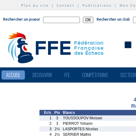
Plan du site
|
Contact
|
Publications
|
Mon C
Rechercher un joueur
Rechercher un club
ACCUEIL
DÉCOUVRIR
FFE
COMPÉTITIONS
SECTEU
R
Ech.
Pts
Blancs
1
3
YOUSSOUPOV Moissei
2
3
PIERROT Yohann
3
2½
LASPORTES Nicolas
4
2½
SERRIER Mathis