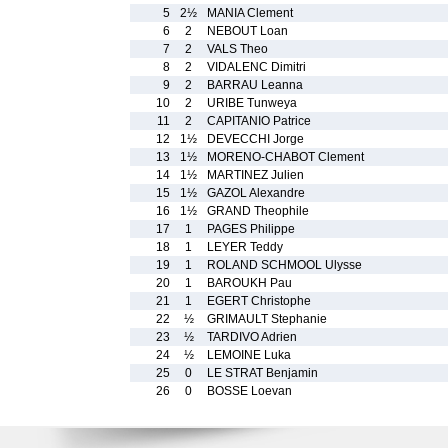
5
2½
MANIA Clement
6
2
NEBOUT Loan
7
2
VALS Theo
8
2
VIDALENC Dimitri
9
2
BARRAU Leanna
10
2
URIBE Tunweya
11
2
CAPITANIO Patrice
12
1½
DEVECCHI Jorge
13
1½
MORENO-CHABOT Clement
14
1½
MARTINEZ Julien
15
1½
GAZOL Alexandre
16
1½
GRAND Theophile
17
1
PAGES Philippe
18
1
LEYER Teddy
19
1
ROLAND SCHMOOL Ulysse
20
1
BAROUKH Pau
21
1
EGERT Christophe
22
½
GRIMAULT Stephanie
23
½
TARDIVO Adrien
24
½
LEMOINE Luka
25
0
LE STRAT Benjamin
26
0
BOSSE Loevan