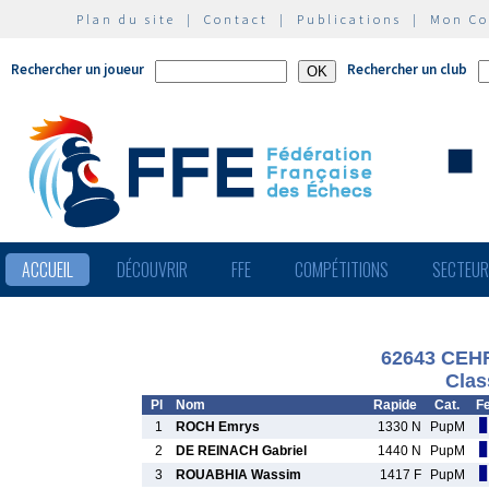
Plan du site
|
Contact
|
Publications
|
Mon C
Rechercher un joueur
Rechercher un club
ACCUEIL
DÉCOUVRIR
FFE
COMPÉTITIONS
SECTEU
62643 CEHR
Clas
Pl
Nom
Rapide
Cat.
F
1
ROCH Emrys
1330 N
PupM
2
DE REINACH Gabriel
1440 N
PupM
3
ROUABHIA Wassim
1417 F
PupM