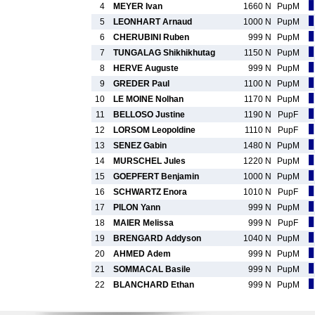
4
MEYER Ivan
1660 N
PupM
5
LEONHART Arnaud
1000 N
PupM
6
CHERUBINI Ruben
999 N
PupM
7
TUNGALAG Shikhikhutag
1150 N
PupM
8
HERVE Auguste
999 N
PupM
9
GREDER Paul
1100 N
PupM
10
LE MOINE Nolhan
1170 N
PupM
11
BELLOSO Justine
1190 N
PupF
12
LORSOM Leopoldine
1110 N
PupF
13
SENEZ Gabin
1480 N
PupM
14
MURSCHEL Jules
1220 N
PupM
15
GOEPFERT Benjamin
1000 N
PupM
16
SCHWARTZ Enora
1010 N
PupF
17
PILON Yann
999 N
PupM
18
MAIER Melissa
999 N
PupF
19
BRENGARD Addyson
1040 N
PupM
20
AHMED Adem
999 N
PupM
21
SOMMACAL Basile
999 N
PupM
22
BLANCHARD Ethan
999 N
PupM