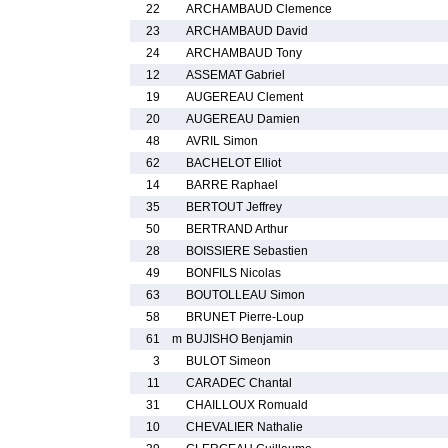
22
ARCHAMBAUD Clemence
23
ARCHAMBAUD David
24
ARCHAMBAUD Tony
12
ASSEMAT Gabriel
19
AUGEREAU Clement
20
AUGEREAU Damien
48
AVRIL Simon
62
BACHELOT Elliot
14
BARRE Raphael
35
BERTOUT Jeffrey
50
BERTRAND Arthur
28
BOISSIERE Sebastien
49
BONFILS Nicolas
63
BOUTOLLEAU Simon
58
BRUNET Pierre-Loup
61
m
BUJISHO Benjamin
3
BULOT Simeon
11
CARADEC Chantal
31
CHAILLOUX Romuald
10
CHEVALIER Nathalie