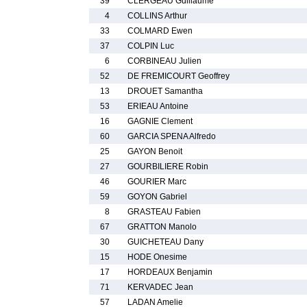
39
CLERGEAU Guillaume
4
COLLINS Arthur
33
COLMARD Ewen
37
COLPIN Luc
6
CORBINEAU Julien
52
DE FREMICOURT Geoffrey
13
DROUET Samantha
53
ERIEAU Antoine
16
GAGNIE Clement
60
GARCIA SPENA Alfredo
25
GAYON Benoit
27
GOURBILIERE Robin
46
GOURIER Marc
59
GOYON Gabriel
8
GRASTEAU Fabien
67
GRATTON Manolo
30
GUICHETEAU Dany
15
HODE Onesime
17
HORDEAUX Benjamin
71
KERVADEC Jean
57
LADAN Amelie