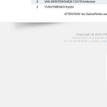
9
VAN WONTERGHEM COUTA Ambroise
2
YUKHYMENKO Kyrylo
ATTENTION: les Gains/Pertes sont
Copyright © 2015 FFE
Fédération Française des 
tél :
01 39 44 65 80
| contact :
con