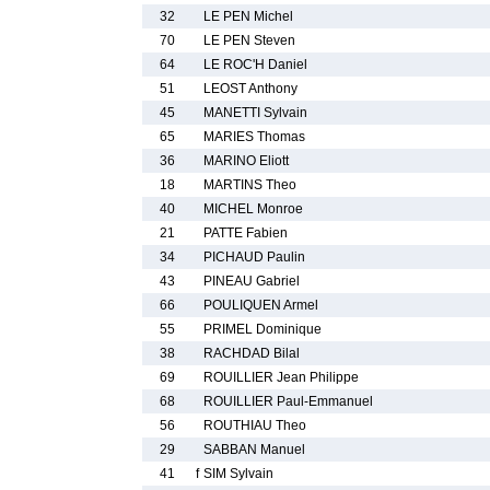
32
LE PEN Michel
70
LE PEN Steven
64
LE ROC'H Daniel
51
LEOST Anthony
45
MANETTI Sylvain
65
MARIES Thomas
36
MARINO Eliott
18
MARTINS Theo
40
MICHEL Monroe
21
PATTE Fabien
34
PICHAUD Paulin
43
PINEAU Gabriel
66
POULIQUEN Armel
55
PRIMEL Dominique
38
RACHDAD Bilal
69
ROUILLIER Jean Philippe
68
ROUILLIER Paul-Emmanuel
56
ROUTHIAU Theo
29
SABBAN Manuel
41
f
SIM Sylvain