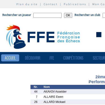
Plan du site
|
Contact
|
Publications
|
Mon C
Rechercher un joueur
Rechercher un club
ACCUEIL
DÉCOUVRIR
FFE
COMPÉTITIONS
SECTEU
2ème
Perform
Nr.
Nom
44
AKAVOV Asselder
7
ALLAIRE Ewen
26
ALLARD Mickael