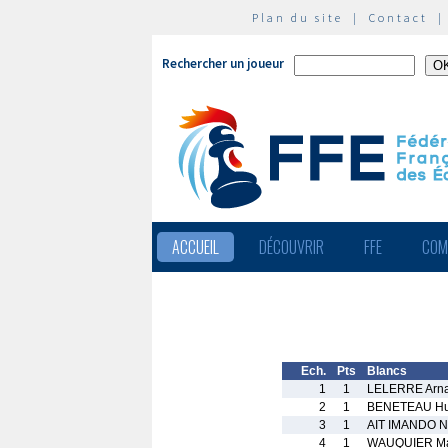
Plan du site
|
Contact
Rechercher un joueur
ACCUEIL
DÉCOUVRIR
FFE
COM
Ech.
Pts
Blancs
1
1
LELERRE Arn
2
1
BENETEAU Hu
3
1
AIT IMANDO 
4
1
WAUQUIER Ma