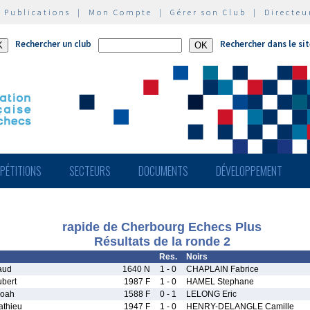
|
Publications
|
Mon Compte
|
Gérer son Club
|
Directeu
Rechercher un club
Rechercher dans le si
PÉTITIONS
SECTEURS
DOCUMENTS
DÉVELOPPEMENT
rapide de Cherbourg Echecs Plus
Résultats de la ronde 2
Res.
Noirs
aud
1640 N
1 - 0
CHAPLAIN Fabrice
bert
1987 F
1 - 0
HAMEL Stephane
Noah
1588 F
0 - 1
LELONG Eric
thieu
1947 F
1 - 0
HENRY-DELANGLE Camille