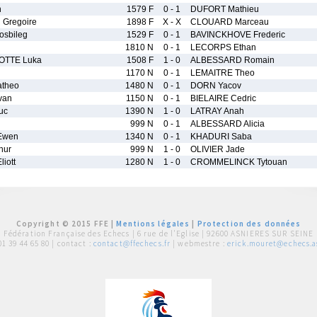
n
1579 F
0 - 1
DUFORT Mathieu
Gregoire
1898 F
X - X
CLOUARD Marceau
sbileg
1529 F
0 - 1
BAVINCKHOVE Frederic
1810 N
0 - 1
LECORPS Ethan
OTTE Luka
1508 F
1 - 0
ALBESSARD Romain
1170 N
0 - 1
LEMAITRE Theo
theo
1480 N
0 - 1
DORN Yacov
van
1150 N
0 - 1
BIELAIRE Cedric
uc
1390 N
1 - 0
LATRAY Anah
999 N
0 - 1
ALBESSARD Alicia
Ewen
1340 N
0 - 1
KHADURI Saba
hur
999 N
1 - 0
OLIVIER Jade
iott
1280 N
1 - 0
CROMMELINCK Tytouan
Copyright © 2015 FFE |
Mentions légales
|
Protection des données
Fédération Française des Echecs |
6 rue de l'Eglise | 92600 ASNIERES SUR SEINE
01 39 44 65 80
| contact :
contact@ffechecs.fr
| webmestre :
erick.mouret@echecs.as