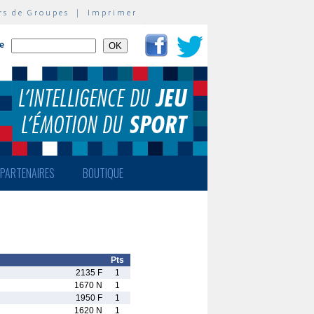
rs de Groupes
|
Imprimer
te
PARTENAIRES
BOUTIQUE
Pts
2135 F
1
1670 N
1
1950 F
1
1620 N
1