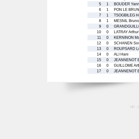
5
1
BOUDER Yan
6
1
PON LE BRUN 
7
1
TSOGBILEG Ho
8
1
MESNIL Bruno
9
0
GRANDGUILL
10
0
LATRAY Arthur
11
0
KERNINON Ma
12
0
SCHANEN So
13
0
ROUPSARD L
14
0
ALI Hani
15
0
JEANNENOT 
16
0
GUILLOME Art
17
0
JEANNENOT El
tél :