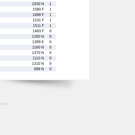
1930 N
1
1580 F
1
1888 F
1
1531 F
1
1511 F
1
1483 F
0
1260 N
0
1399 E
0
1160 N
0
1370 N
0
1110 N
0
1310 N
0
999 N
0
so.fr