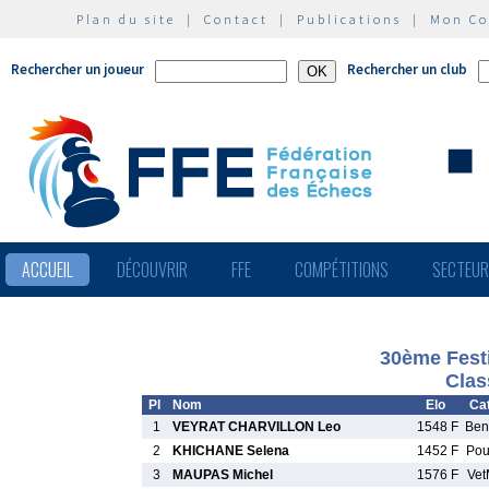
Plan du site
|
Contact
|
Publications
|
Mon C
Rechercher un joueur
Rechercher un club
ACCUEIL
DÉCOUVRIR
FFE
COMPÉTITIONS
SECTEU
30ème Festi
Clas
Pl
Nom
Elo
Cat
1
VEYRAT CHARVILLON Leo
1548 F
Be
2
KHICHANE Selena
1452 F
Po
3
MAUPAS Michel
1576 F
Ve