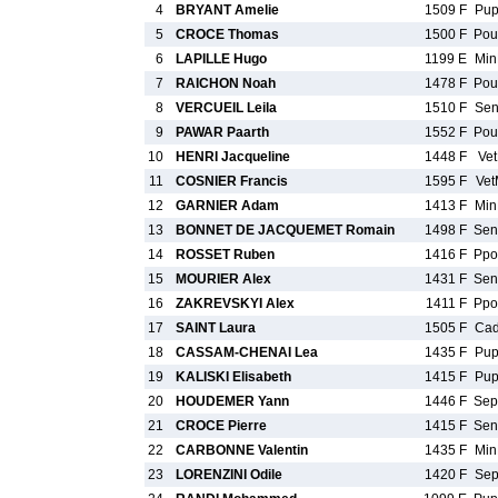
4
BRYANT Amelie
1509 F
Pu
5
CROCE Thomas
1500 F
Po
6
LAPILLE Hugo
1199 E
Mi
7
RAICHON Noah
1478 F
Po
8
VERCUEIL Leila
1510 F
Se
9
PAWAR Paarth
1552 F
Po
10
HENRI Jacqueline
1448 F
Vet
11
COSNIER Francis
1595 F
Ve
12
GARNIER Adam
1413 F
Mi
13
BONNET DE JACQUEMET Romain
1498 F
Se
14
ROSSET Ruben
1416 F
Pp
15
MOURIER Alex
1431 F
Se
16
ZAKREVSKYI Alex
1411 F
Pp
17
SAINT Laura
1505 F
Ca
18
CASSAM-CHENAI Lea
1435 F
Pu
19
KALISKI Elisabeth
1415 F
Pu
20
HOUDEMER Yann
1446 F
Se
21
CROCE Pierre
1415 F
Se
22
CARBONNE Valentin
1435 F
Mi
23
LORENZINI Odile
1420 F
Se