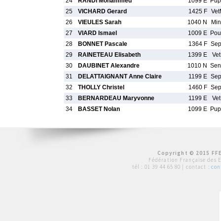
24
RANDI Mohammed
1099 E
Pu
25
VICHARD Gerard
1425 F
Ve
26
VIEULES Sarah
1040 N
Mi
27
VIARD Ismael
1009 E
Po
28
BONNET Pascale
1364 F
Se
29
RAINETEAU Elisabeth
1399 E
Vet
30
DAUBINET Alexandre
1010 N
Se
31
DELATTAIGNANT Anne Claire
1199 E
Se
32
THOLLY Christel
1460 F
Se
33
BERNARDEAU Maryvonne
1199 E
Vet
34
BASSET Nolan
1099 E
Pu
Copyright © 2015 FFE
Fédération Française des 
tél :
01 39 44 65 80
| contact :
con