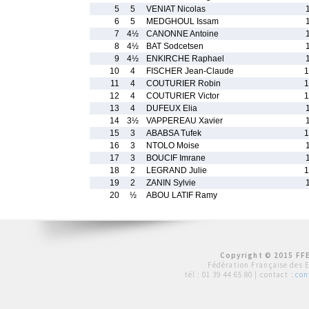
5
5
VENIAT Nicolas
6
5
MEDGHOUL Issam
7
4½
CANONNE Antoine
8
4½
BAT Sodcetsen
9
4½
ENKIRCHE Raphael
10
4
FISCHER Jean-Claude
1
11
4
COUTURIER Robin
1
12
4
COUTURIER Victor
1
13
4
DUFEUX Elia
14
3½
VAPPEREAU Xavier
15
3
ABABSA Tufek
1
16
3
NTOLO Moise
17
3
BOUCIF Imrane
18
2
LEGRAND Julie
1
19
2
ZANIN Sylvie
20
½
ABOU LATIF Ramy
Copyright © 2015 FFE
Fédération Française des 
tél :
01 39 44 65 80
| contact :
con