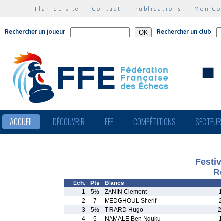
Plan du site
|
Contact
|
Publications
|
Mon C
Rechercher un joueur
Rechercher un club
ACCUEIL
DÉCOUVRIR
FFE
COMPÉTITIONS
SECTEU
Festiv
R
Ech.
Pts
Blancs
1
5½
ZANIN Clement
2
7
MEDGHOUL Sherif
3
5½
TIRARD Hugo
2
4
5
NAMALE Ben Nguku