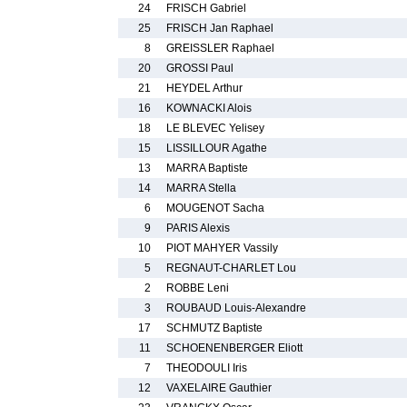
24
FRISCH Gabriel
25
FRISCH Jan Raphael
8
GREISSLER Raphael
20
GROSSI Paul
21
HEYDEL Arthur
16
KOWNACKI Alois
18
LE BLEVEC Yelisey
15
LISSILLOUR Agathe
13
MARRA Baptiste
14
MARRA Stella
6
MOUGENOT Sacha
9
PARIS Alexis
10
PIOT MAHYER Vassily
5
REGNAUT-CHARLET Lou
2
ROBBE Leni
3
ROUBAUD Louis-Alexandre
17
SCHMUTZ Baptiste
11
SCHOENENBERGER Eliott
7
THEODOULI Iris
12
VAXELAIRE Gauthier