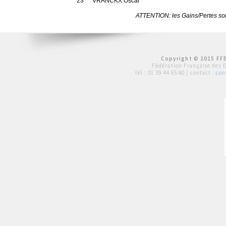
23
VRANCKX Oscar
ATTENTION: les Gains/Pertes sont
Copyright © 2015 FFE
Fédération Française des 
tél :
01 39 44 65 80
| contact :
con