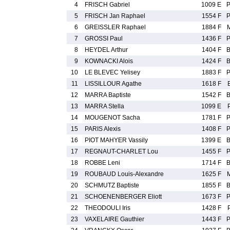
4
FRISCH Gabriel
1009 E
5
FRISCH Jan Raphael
1554 F
6
GREISSLER Raphael
1884 F
7
GROSSI Paul
1436 F
8
HEYDEL Arthur
1404 F
9
KOWNACKI Alois
1424 F
10
LE BLEVEC Yelisey
1883 F
11
LISSILLOUR Agathe
1618 F
12
MARRA Baptiste
1542 F
13
MARRA Stella
1099 E
14
MOUGENOT Sacha
1781 F
15
PARIS Alexis
1408 F
16
PIOT MAHYER Vassily
1399 E
17
REGNAUT-CHARLET Lou
1455 F
18
ROBBE Leni
1714 F
19
ROUBAUD Louis-Alexandre
1625 F
20
SCHMUTZ Baptiste
1855 F
21
SCHOENENBERGER Eliott
1673 F
22
THEODOULI Iris
1428 F
23
VAXELAIRE Gauthier
1443 F