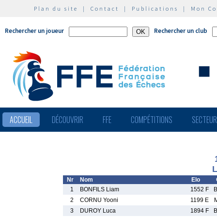
Plan du site
|
Contact
|
Publications
|
Mon C
Rechercher un joueur
Rechercher un club
ACCUEIL
DÉCOUVRIR
FFE
COMPÉTITIONS
SECTEU
L
Nr
Nom
Elo
1
BONFILS Liam
1552 F
2
CORNU Yooni
1199 E
3
DUROY Luca
1894 F