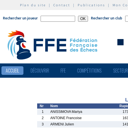
Plan du site
|
Contact
|
Publications
|
Mon C
Rechercher un joueur
Rechercher un club
ACCUEIL
DÉCOUVRIR
FFE
COMPÉTITIONS
SECTEU
L
Nr
Nom
Rapi
1
ANISSIMOVA Mariya
173
2
ANTOINE Francoise
163
3
ARMENI Julien
141