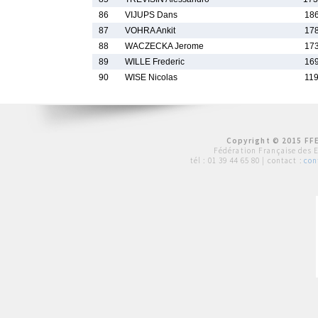
86
VIJUPS Dans
186
87
VOHRA Ankit
178
88
WACZECKA Jerome
173
89
WILLE Frederic
169
90
WISE Nicolas
119
Copyright © 2015 FFE
Fédération Française des 
tél :
01 39 44 65 80
| contact :
con