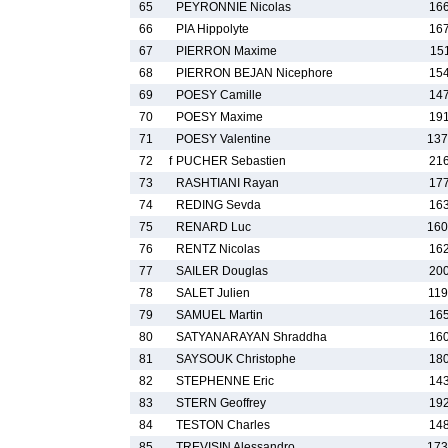
65
PEYRONNIE Nicolas
166
66
PIA Hippolyte
167
67
PIERRON Maxime
15
68
PIERRON BEJAN Nicephore
154
69
POESY Camille
147
70
POESY Maxime
191
71
POESY Valentine
137
72
f
PUCHER Sebastien
216
73
RASHTIANI Rayan
177
74
REDING Sevda
163
75
RENARD Luc
160
76
RENTZ Nicolas
162
77
SAILER Douglas
200
78
SALET Julien
119
79
SAMUEL Martin
165
80
SATYANARAYAN Shraddha
160
81
SAYSOUK Christophe
180
82
STEPHENNE Eric
143
83
STERN Geoffrey
192
84
TESTON Charles
148
85
TREVISIN Alessandro
173