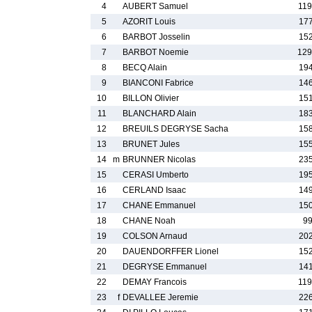
4
AUBERT Samuel
119
5
AZORIT Louis
177
6
BARBOT Josselin
152
7
BARBOT Noemie
129
8
BECQ Alain
194
9
BIANCONI Fabrice
146
10
BILLON Olivier
151
11
BLANCHARD Alain
183
12
BREUILS DEGRYSE Sacha
158
13
BRUNET Jules
155
14
m
BRUNNER Nicolas
235
15
CERASI Umberto
195
16
CERLAND Isaac
149
17
CHANE Emmanuel
150
18
CHANE Noah
99
19
COLSON Arnaud
202
20
DAUENDORFFER Lionel
152
21
DEGRYSE Emmanuel
141
22
DEMAY Francois
119
23
f
DEVALLEE Jeremie
226