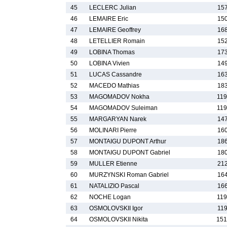
45
LECLERC Julian
157
46
LEMAIRE Eric
150
47
LEMAIRE Geoffrey
168
48
LETELLIER Romain
152
49
LOBINA Thomas
173
50
LOBINA Vivien
149
51
LUCAS Cassandre
163
52
MACEDO Mathias
183
53
MAGOMADOV Nokha
119
54
MAGOMADOV Suleiman
119
55
MARGARYAN Narek
147
56
MOLINARI Pierre
160
57
MONTAIGU DUPONT Arthur
186
58
MONTAIGU DUPONT Gabriel
180
59
MULLER Etienne
212
60
MURZYNSKI Roman Gabriel
164
61
NATALIZIO Pascal
166
62
NOCHE Logan
119
63
OSMOLOVSKII Igor
119
64
OSMOLOVSKII Nikita
151