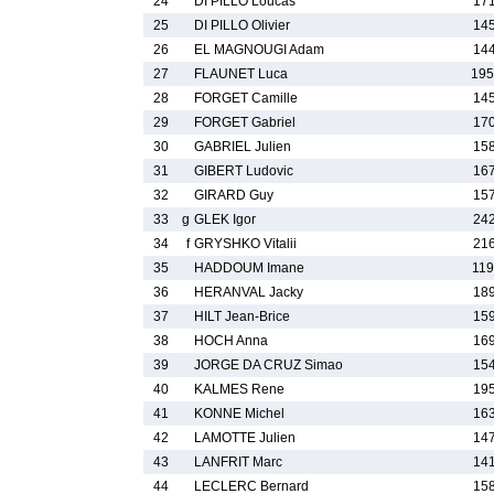
24
DI PILLO Loucas
171
25
DI PILLO Olivier
145
26
EL MAGNOUGI Adam
144
27
FLAUNET Luca
195
28
FORGET Camille
145
29
FORGET Gabriel
170
30
GABRIEL Julien
158
31
GIBERT Ludovic
167
32
GIRARD Guy
157
33
g
GLEK Igor
242
34
f
GRYSHKO Vitalii
216
35
HADDOUM Imane
119
36
HERANVAL Jacky
189
37
HILT Jean-Brice
159
38
HOCH Anna
169
39
JORGE DA CRUZ Simao
154
40
KALMES Rene
195
41
KONNE Michel
163
42
LAMOTTE Julien
147
43
LANFRIT Marc
141
44
LECLERC Bernard
158