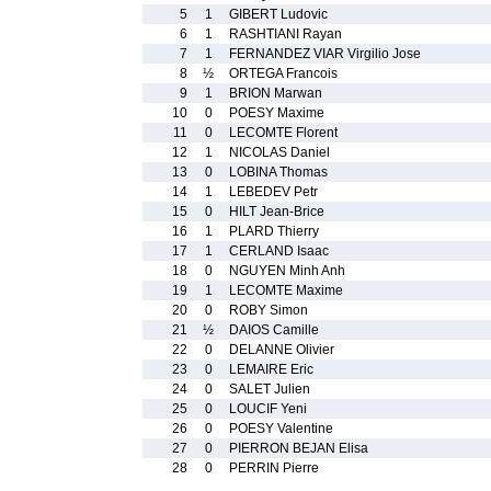
5
1
GIBERT Ludovic
6
1
RASHTIANI Rayan
7
1
FERNANDEZ VIAR Virgilio Jose
8
½
ORTEGA Francois
9
1
BRION Marwan
10
0
POESY Maxime
11
0
LECOMTE Florent
12
1
NICOLAS Daniel
13
0
LOBINA Thomas
14
1
LEBEDEV Petr
15
0
HILT Jean-Brice
16
1
PLARD Thierry
17
1
CERLAND Isaac
18
0
NGUYEN Minh Anh
19
1
LECOMTE Maxime
20
0
ROBY Simon
21
½
DAIOS Camille
22
0
DELANNE Olivier
23
0
LEMAIRE Eric
24
0
SALET Julien
25
0
LOUCIF Yeni
26
0
POESY Valentine
27
0
PIERRON BEJAN Elisa
28
0
PERRIN Pierre