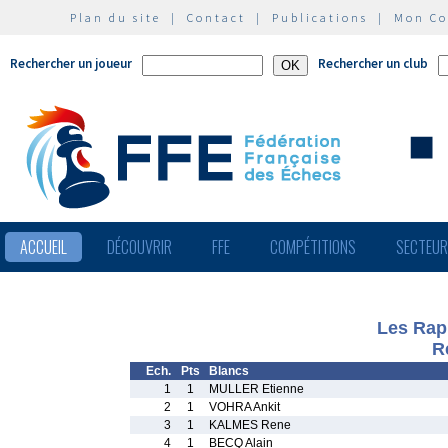
Plan du site
|
Contact
|
Publications
|
Mon C
Rechercher un joueur
Rechercher un club
ACCUEIL
DÉCOUVRIR
FFE
COMPÉTITIONS
SECTEU
Les Rapi
R
Ech.
Pts
Blancs
1
1
MULLER Etienne
2
1
VOHRA Ankit
3
1
KALMES Rene
4
1
BECQ Alain