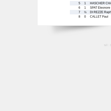
5
1
HASCHER CHA
6
1
SPAT Eleonore
7
½
DI REZZE Raph
8
0
CALLET Paul
tél :