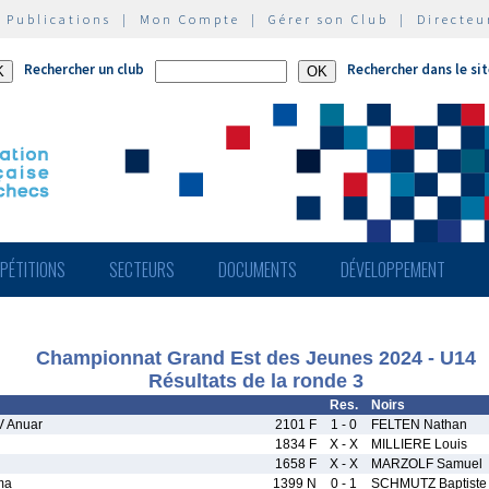
|
Publications
|
Mon Compte
|
Gérer son Club
|
Directeu
Rechercher un club
Rechercher dans le si
PÉTITIONS
SECTEURS
DOCUMENTS
DÉVELOPPEMENT
Championnat Grand Est des Jeunes 2024 - U14
Résultats de la ronde 3
Res.
Noirs
 Anuar
2101 F
1 - 0
FELTEN Nathan
1834 F
X - X
MILLIERE Louis
1658 F
X - X
MARZOLF Samuel
ma
1399 N
0 - 1
SCHMUTZ Baptiste