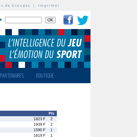
rs de Groupes
|
Imprimer
te
PARTENAIRES
BOUTIQUE
Pts
1823 F
2
1939 F
2
1590 F
1
1619 F
1