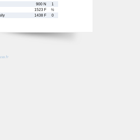
900 N
1
1523 F
½
ily
1438 F
0
so.fr