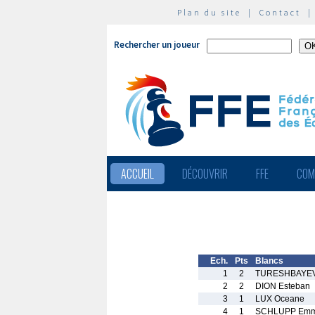
Plan du site
|
Contact
Rechercher un joueur
ACCUEIL
DÉCOUVRIR
FFE
COM
Ech.
Pts
Blancs
1
2
TURESHBAYEV
2
2
DION Esteban
3
1
LUX Oceane
4
1
SCHLUPP Em