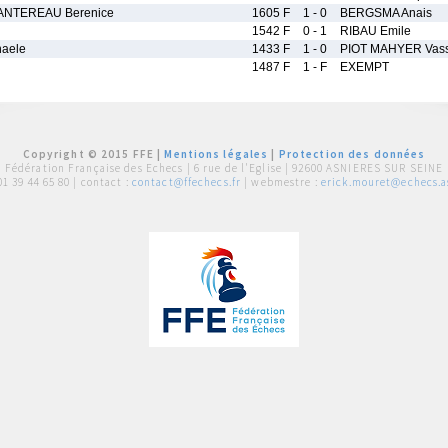
NTEREAU Berenice
1605 F
1 - 0
BERGSMA Anais
1542 F
0 - 1
RIBAU Emile
aele
1433 F
1 - 0
PIOT MAHYER Vass
1487 F
1 - F
EXEMPT
Copyright © 2015 FFE |
Mentions légales
|
Protection des données
Fédération Française des Echecs |
6 rue de l'Eglise | 92600 ASNIERES SUR SEINE
01 39 44 65 80
| contact :
contact@ffechecs.fr
| webmestre :
erick.mouret@echecs.as