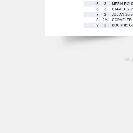
5
3
MEZIN-ROU
6
3
CAPACES Dy
7
2
JULIAN Sol
8
1½
CORVELER 
9
2
BOURHIS G
tél :