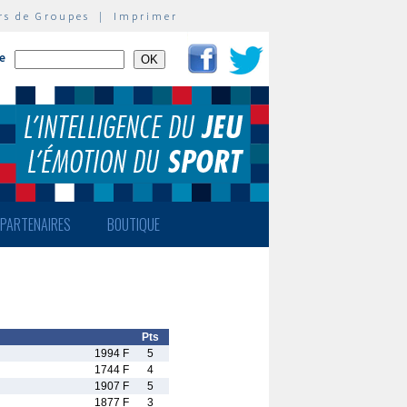
rs de Groupes
|
Imprimer
te
PARTENAIRES
BOUTIQUE
Pts
1994 F
5
1744 F
4
1907 F
5
1877 F
3