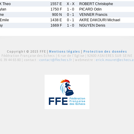
X Theo
1557 E
X - X
ROBERT Christophe
lan
1750 F
1 - 0
PICARD Odin
ene
900 N
0 - 1
VENNER Francis
Emile
1438 E
0 - 1
AKRE DAKOURI Michael
uy
1669 F
1 - 0
NGUYEN Denis
Copyright © 2015 FFE |
Mentions légales
|
Protection des données
Fédération Française des Echecs |
6 rue de l'Eglise | 92600 ASNIERES SUR SEINE
01 39 44 65 80
| contact :
contact@ffechecs.fr
| webmestre :
erick.mouret@echecs.as