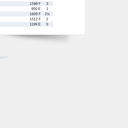
1598 F
3
950 E
1
1609 F
2½
1512 F
2
1199 E
0
so.fr