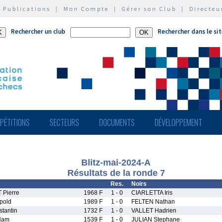
|
Publications
|
Mon Compte
|
Gérer son Club
|
Directeu
Rechercher un club
Rechercher dans le si
PÉTITIONS
SECTEURS
DOCUMENTS
DÉVELOPPEMENT
Blitz-mai-2024-A
Résultats de la ronde 7
Res.
Noirs
Pierre
1968 F
1 - 0
CIARLETTA Iris
pold
1989 F
1 - 0
FELTEN Nathan
tantin
1732 F
1 - 0
VALLET Hadrien
Nam
1539 F
1 - 0
JULIAN Stephane