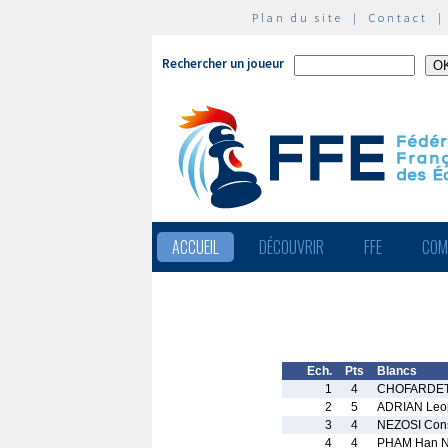
Plan du site
|
Contact
Rechercher un joueur
ACCUEIL
DÉCOUVRIR
FFE
COM
Ech.
Pts
Blancs
1
4
CHOFARDET 
2
5
ADRIAN Leo
3
4
NEZOSI Cons
4
4
PHAM Han 