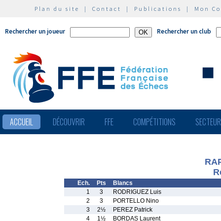
Plan du site
|
Contact
|
Publications
|
Mon C
Rechercher un joueur
Rechercher un club
ACCUEIL
DÉCOUVRIR
FFE
COMPÉTITIONS
SECTEU
RAP
R
Ech.
Pts
Blancs
1
3
RODRIGUEZ Luis
2
3
PORTELLO Nino
3
2½
PEREZ Patrick
4
1½
BORDAS Laurent