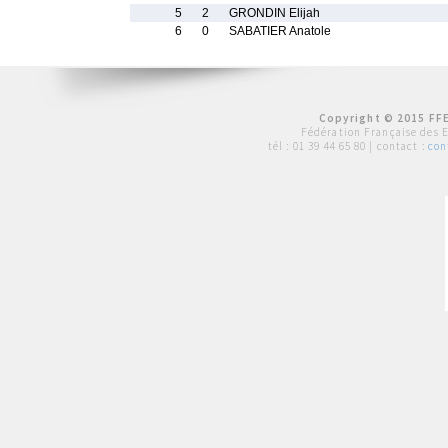
5
2
GRONDIN Elijah
6
0
SABATIER Anatole
Copyright © 2015 FFE
Fédération Française des 
tél :
01 39 44 65 80
| contact :
con