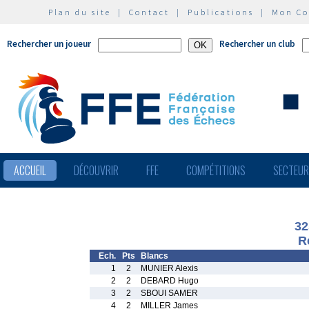
Plan du site
|
Contact
|
Publications
|
Mon C
Rechercher un joueur
Rechercher un club
ACCUEIL
DÉCOUVRIR
FFE
COMPÉTITIONS
SECTEU
32
R
Ech.
Pts
Blancs
1
2
MUNIER Alexis
2
2
DEBARD Hugo
3
2
SBOUI SAMER
4
2
MILLER James