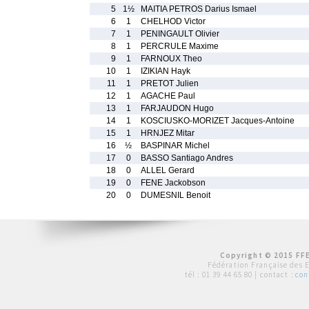
5
1½
MAITIA PETROS Darius Ismael
6
1
CHELHOD Victor
7
1
PENINGAULT Olivier
8
1
PERCRULE Maxime
9
1
FARNOUX Theo
10
1
IZIKIAN Hayk
11
1
PRETOT Julien
12
1
AGACHE Paul
13
1
FARJAUDON Hugo
14
1
KOSCIUSKO-MORIZET Jacques-Antoine
15
1
HRNJEZ Mitar
16
½
BASPINAR Michel
17
0
BASSO Santiago Andres
18
0
ALLEL Gerard
19
0
FENE Jackobson
20
0
DUMESNIL Benoit
Copyright © 2015 FFE
Fédération Française des 
tél :
01 39 44 65 80
| contact :
con