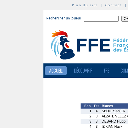
Plan du site
|
Contact
Rechercher un joueur
ACCUEIL
DÉCOUVRIR
FFE
COM
Ech.
Pts
Blancs
1
4
SBOUI SAMER
2
3
ALZATE VELEZ V
3
3
DEBARD Hugo
4
3
IZIKIAN Hayk