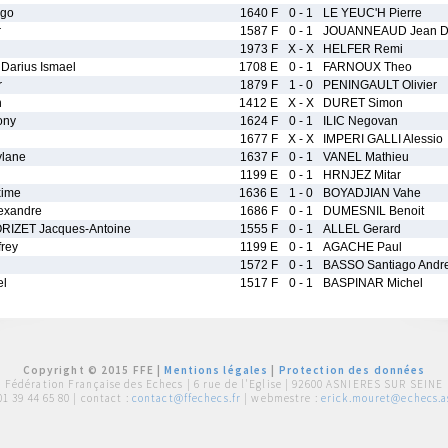
go
1640 F
0 - 1
LE YEUC'H Pierre
r
1587 F
0 - 1
JOUANNEAUD Jean D
1973 F
X - X
HELFER Remi
Darius Ismael
1708 E
0 - 1
FARNOUX Theo
r
1879 F
1 - 0
PENINGAULT Olivier
n
1412 E
X - X
DURET Simon
ony
1624 F
0 - 1
ILIC Negovan
1677 F
X - X
IMPERI GALLI Alessio
lane
1637 F
0 - 1
VANEL Mathieu
1199 E
0 - 1
HRNJEZ Mitar
ime
1636 E
1 - 0
BOYADJIAN Vahe
exandre
1686 F
0 - 1
DUMESNIL Benoit
IZET Jacques-Antoine
1555 F
0 - 1
ALLEL Gerard
rey
1199 E
0 - 1
AGACHE Paul
1572 F
0 - 1
BASSO Santiago Andr
l
1517 F
0 - 1
BASPINAR Michel
Copyright © 2015 FFE |
Mentions légales
|
Protection des données
Fédération Française des Echecs |
6 rue de l'Eglise | 92600 ASNIERES SUR SEINE
01 39 44 65 80
| contact :
contact@ffechecs.fr
| webmestre :
erick.mouret@echecs.as