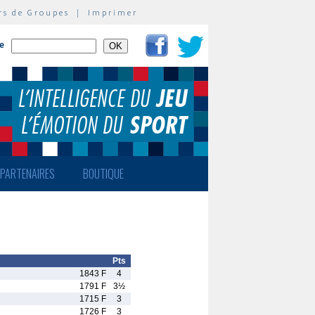
rs de Groupes
|
Imprimer
te
PARTENAIRES
BOUTIQUE
Pts
1843 F
4
1791 F
3½
1715 F
3
1726 F
3