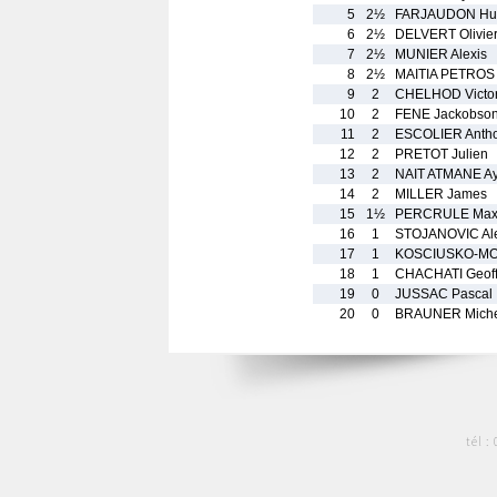
5
2½
FARJAUDON Hu
6
2½
DELVERT Olivie
7
2½
MUNIER Alexis
8
2½
MAITIA PETROS 
9
2
CHELHOD Victo
10
2
FENE Jackobso
11
2
ESCOLIER Anth
12
2
PRETOT Julien
13
2
NAIT ATMANE Ay
14
2
MILLER James
15
1½
PERCRULE Max
16
1
STOJANOVIC Al
17
1
KOSCIUSKO-MOR
18
1
CHACHATI Geoff
19
0
JUSSAC Pascal
20
0
BRAUNER Miche
tél :