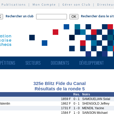
|
Publications
|
Mon Compte
|
Gérer son Club
|
Directeu
Rechercher un club
Rechercher dans le si
PÉTITIONS
SECTEURS
DOCUMENTS
DÉVELOPPEMENT
325e Blitz Fide du Canal
Résultats de la ronde 5
Res.
Noirs
1859 F
0 - 1
SAMOUELIAN Solal
alentin
1862 F
0 - 1
SHENGOLD Jeffrey
1731 F
1 - 0
MENDIL Yacine
1584 F
1 - 0
SAINSON Michael