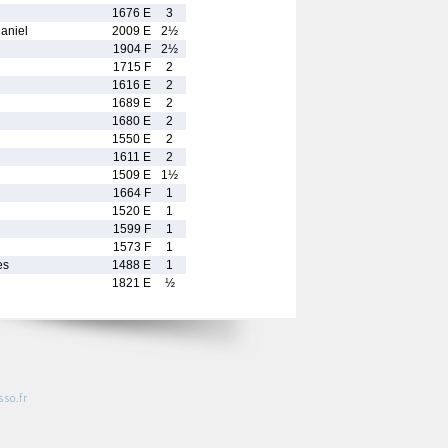
1676 E
3
aniel
2009 E
2½
1904 F
2½
1715 F
2
1616 E
2
1689 E
2
1680 E
2
1550 E
2
1611 E
2
1509 E
1½
1664 F
1
1520 E
1
1599 F
1
1573 F
1
es
1488 E
1
1821 E
½
so.fr