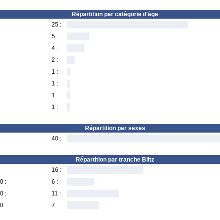
Répartition par catégorie d'âge
25 :
5 :
4 :
2 :
1 :
1 :
1 :
1 :
Répartition par sexes
40 :
Répartition par tranche Blitz
16 :
0 :
6 :
0 :
11 :
0 :
7 :