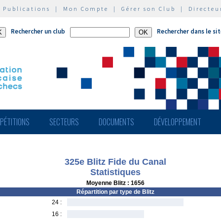
|
Publications
|
Mon Compte
|
Gérer son Club
|
Directeu
Rechercher un club
Rechercher dans le si
PÉTITIONS
SECTEURS
DOCUMENTS
DÉVELOPPEMENT
325e Blitz Fide du Canal
Statistiques
Moyenne Blitz : 1656
Répartition par type de Blitz
24 :
16 :