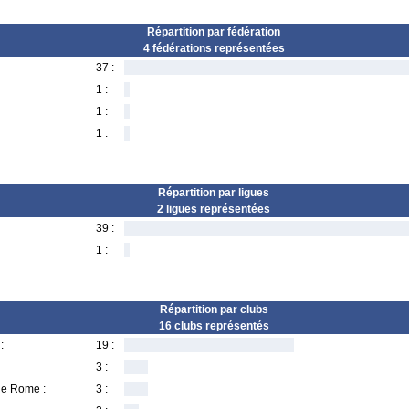
Répartition par fédération
4 fédérations représentées
37 :
1 :
1 :
1 :
Répartition par ligues
2 ligues représentées
39 :
1 :
Répartition par clubs
16 clubs représentés
:
19 :
3 :
de Rome :
3 :