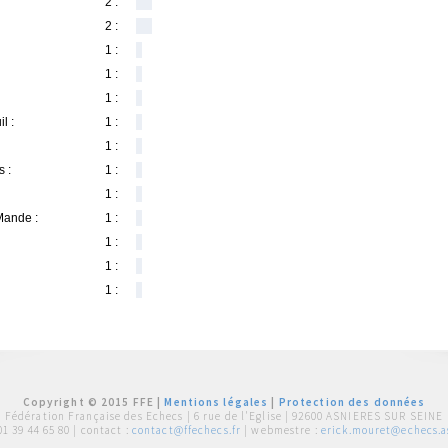
2 :
2 :
1 :
1 :
1 :
l :
1 :
1 :
s :
1 :
1 :
Mande :
1 :
1 :
1 :
1 :
Copyright © 2015 FFE |
Mentions légales
|
Protection des données
Fédération Française des Echecs |
6 rue de l'Eglise | 92600 ASNIERES SUR SEINE
01 39 44 65 80
| contact :
contact@ffechecs.fr
| webmestre :
erick.mouret@echecs.as