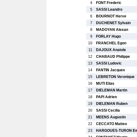
4
FONT Frederic
5
SASSI Leandro
6
BOURNOT Herve
7
DUCHENET Sylvain
8
MADOYAN Alexan
9
FORLAY Hugo
10
FRANCHEL Egon
11
DAJOUX Anatole
12
CHABAUD Philippe
13
SASSI Ludovic
14
FANTIN Jacques
15
LEBRETON Veronique
16
MUTI Elias
17
DIELEMAN Martin
18
PAPI Adrien
19
DIELEMAN Ruben
20
SASSI Cecilia
21
MEENS Augustin
22
CECCATO Matteo
23
HARGOUES-TURON Em