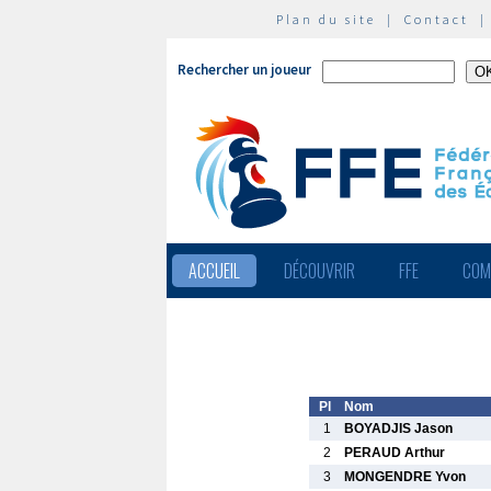
Plan du site
|
Contact
Rechercher un joueur
ACCUEIL
DÉCOUVRIR
FFE
COM
Pl
Nom
1
BOYADJIS Jason
2
PERAUD Arthur
3
MONGENDRE Yvon