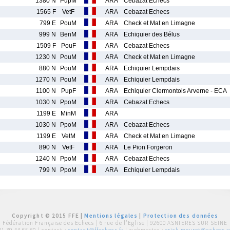
1380 N
PupM
ARA
Cebazat Echecs
1565 F
VetF
ARA
Cebazat Echecs
799 E
PouM
ARA
Check et Mat en Limagne
999 N
BenM
ARA
Echiquier des Bélus
1509 F
PouF
ARA
Cebazat Echecs
1230 N
PouM
ARA
Check et Mat en Limagne
880 N
PouM
ARA
Echiquier Lempdais
1270 N
PouM
ARA
Echiquier Lempdais
1100 N
PupF
ARA
Echiquier Clermontois Arverne - ECA
1030 N
PpoM
ARA
Cebazat Echecs
1199 E
MinM
ARA
1030 N
PpoM
ARA
Cebazat Echecs
1199 E
VetM
ARA
Check et Mat en Limagne
890 N
VetF
ARA
Le Pion Forgeron
1240 N
PpoM
ARA
Cebazat Echecs
799 N
PpoM
ARA
Echiquier Lempdais
Copyright © 2015 FFE |
Mentions légales
|
Protection des données
Fédération Française des Echecs |
6 rue de l'Eglise | 92600 ASNIERES SUR SEINE