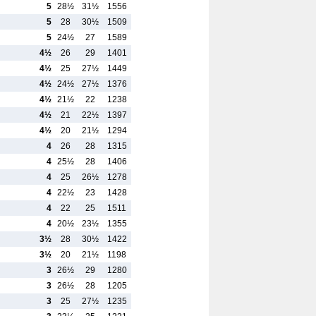
5
28½
31½
1556
5
28
30½
1509
5
24½
27
1589
4½
26
29
1401
4½
25
27½
1449
4½
24½
27½
1376
4½
21½
22
1238
4½
21
22½
1397
4½
20
21½
1294
4
26
28
1315
4
25½
28
1406
4
25
26½
1278
4
22½
23
1428
4
22
25
1511
4
20½
23½
1355
3½
28
30½
1422
3½
20
21½
1198
3
26½
29
1280
3
26½
28
1205
3
25
27½
1235