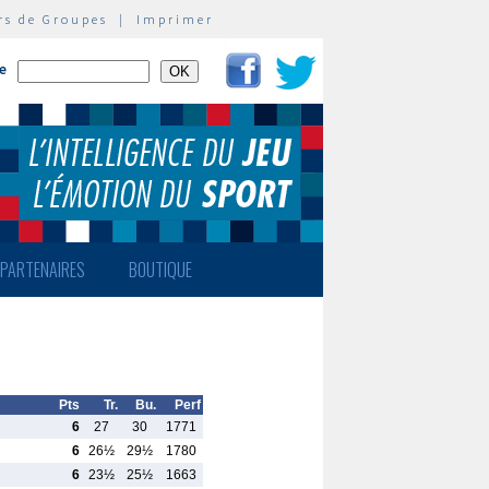
rs de Groupes
|
Imprimer
te
PARTENAIRES
BOUTIQUE
Pts
Tr.
Bu.
Perf
6
27
30
1771
6
26½
29½
1780
6
23½
25½
1663