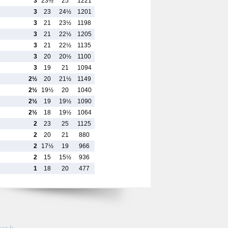
3
23½
25
1221
3
23
24½
1201
3
21
23½
1198
3
21
22½
1205
3
21
22½
1135
3
20
20½
1100
3
19
21
1094
2½
20
21½
1149
2½
19½
20
1040
2½
19
19½
1090
2½
18
19½
1064
2
23
25
1125
2
20
21
880
2
17½
19
966
2
15
15½
936
1
18
20
477