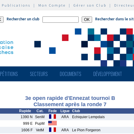
|
Publications
|
Mon Compte
|
Gérer son Club
|
Directeu
Rechercher un club
Rechercher dans le si
PÉTITIONS
SECTEURS
DOCUMENTS
DÉVELOPPEMENT
3e open rapide d'Ennezat tournoi B
Classement après la ronde 7
Rapide
Cat.
Fede
Ligue
Club
1390 N
SenM
ARA
Echiquier Lempdais
999 E
PupM
1606 F
VetM
ARA
Le Pion Forgeron