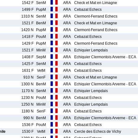
1542 F
SenM
ARA
Check et Mat en Limagne
1499 F
PupM
ARA
Cebazat Echecs
1310 N
SenM
ARA
Clermont-Ferrand Echecs
1521 F
BenM
ARA
Check et Mat en Limagne
1420 N
PupM
ARA
Clermont-Ferrand Echecs
1418 F
PouM
ARA
Cebazat Echecs
1429 F
PupM
ARA
Clermont-Ferrand Echecs
1521 F
MinM
ARA
Echiquier Lempdais
1408 F
SepM
ARA
Echiquier Clermontois Arverne - ECA
1425 F
SenM
ARA
Cebazat Echecs
1631 F
VetM
ARA
Cebazat Echecs
910 N
SenF
ARA
Check et Mat en Limagne
1300 N
BenM
ARA
Echiquier Clermontois Arverne - ECA
1170 N
SenM
ARA
Echiquier Lempdais
1230 N
PouM
ARA
Cebazat Echecs
1250 N
MinM
ARA
Echiquier Lempdais
1180 N
SenF
ARA
Cebazat Echecs
990 N
BenM
ARA
Echiquier Clermontois Arverne - ECA
1536 F
PouM
ARA
Cebazat Echecs
ile
1530 F
VetM
ARA
Cercle des Echecs de Vichy