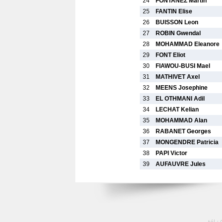
24
FONTANEZ Martin
25
FANTIN Elise
26
BUISSON Leon
27
ROBIN Gwendal
28
MOHAMMAD Eleanore
29
FONT Eliot
30
FIAWOU-BUSI Mael
31
MATHIVET Axel
32
MEENS Josephine
33
EL OTHMANI Adil
34
LECHAT Kelian
35
MOHAMMAD Alan
36
RABANET Georges
37
MONGENDRE Patricia
38
PAPI Victor
39
AUFAUVRE Jules