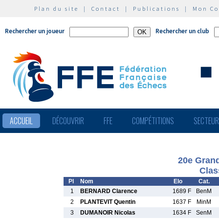
Plan du site
|
Contact
|
Publications
|
Mon C
Rechercher un joueur
Rechercher un club
ACCUEIL
DÉCOUVRIR
FFE
COMPÉTITIONS
SECTEU
20e Grand
Clas
Pl
Nom
Elo
Cat.
1
BERNARD Clarence
1689 F
BenM
2
PLANTEVIT Quentin
1637 F
MinM
3
DUMANOIR Nicolas
1634 F
SenM