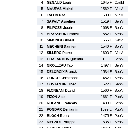
4
GENAUD Louis
1645 F
CadM
5
MAUPAS Michel
1562 F
VetM
6
TALON Noa
1680 F
MinM
7
SAPALY Aurelien
1519 F
BenM
8
FILIPOZZI Justin
1668 F
SenM
9
BRASSEUR Franck
1552 F
SepM
10
SIMONOT Gilbert
1656 F
VetM
11
MECHERI Damien
1540 F
SenM
12
SILLERO Pierre
1603 F
VetM
13
CHALANCON Quentin
1199 E
SenM
14
GROLLEAU Tao
1497 F
SenM
15
DELCROIX Franck
1534 F
SepM
16
GONOD Christophe
1452 F
SenM
17
COSTANTINI Theo
1622 F
SenM
18
FLOREANI David
1560 F
SepM
19
PIZON Alex
1661 F
PupM
20
ROLAND Francois
1489 F
SenM
21
PONDAR Benjamin
1099 E
PupM
22
BLOCH Remy
1475 F
PpoM
23
MEGNOT Philippe
1635 F
SepM