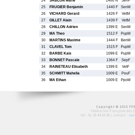
24
SABLON Marie
1400 N
SenF
25
FRUGIER Benjamin
1440 F
SenM
26
VICHARD Gerard
1426 F
VetM
27
GILLET Alain
1439 F
VetM
28
CHILLON Adrien
1399 E
SenM
29
MA Theo
1512 F
PupM
30
MARTINS Maxime
1444 F
BenM
31
CLAVEL Tom
1515 F
PupM
32
BARBE Kais
1099 E
PupM
33
BONNET Pascale
1364 F
SepF
34
RAINETEAU Elisabeth
1399 E
VetF
35
SCHMITT Mahelia
1009 E
PouF
36
MA Ethan
1009 E
PpoM
Copyright © 2015 FFE
Fédération Française des 
tél :
01 39 44 65 80
| contact :
con