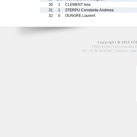
30
1
CLEMENT Issa
31
1
STERPU Constanta-Andreea
32
0
OUNGRE Laurent
Copyright © 2015 FFE
Fédération Française des 
tél :
01 39 44 65 80
| contact :
con