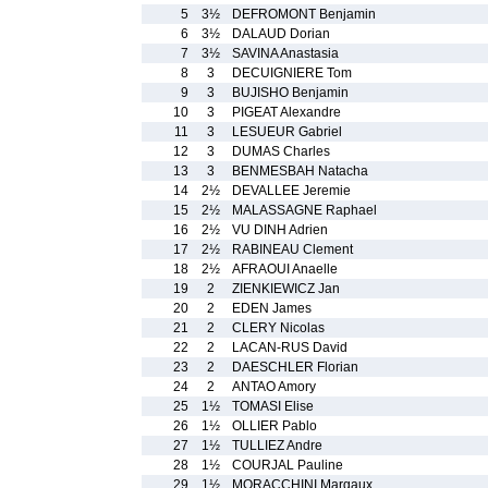
5
3½
DEFROMONT Benjamin
6
3½
DALAUD Dorian
7
3½
SAVINA Anastasia
8
3
DECUIGNIERE Tom
9
3
BUJISHO Benjamin
10
3
PIGEAT Alexandre
11
3
LESUEUR Gabriel
12
3
DUMAS Charles
13
3
BENMESBAH Natacha
14
2½
DEVALLEE Jeremie
15
2½
MALASSAGNE Raphael
16
2½
VU DINH Adrien
17
2½
RABINEAU Clement
18
2½
AFRAOUI Anaelle
19
2
ZIENKIEWICZ Jan
20
2
EDEN James
21
2
CLERY Nicolas
22
2
LACAN-RUS David
23
2
DAESCHLER Florian
24
2
ANTAO Amory
25
1½
TOMASI Elise
26
1½
OLLIER Pablo
27
1½
TULLIEZ Andre
28
1½
COURJAL Pauline
29
1½
MORACCHINI Margaux