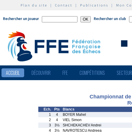
Plan du site
|
Contact
|
Publications
|
Mon C
Rechercher un joueur
Rechercher un club
ACCUEIL
DÉCOUVRIR
FFE
COMPÉTITIONS
SECTEU
Championnat de 
R
Ech.
Pts
Blancs
1
4
BOYER Mahel
2
4
VIEL Simon
3
3½
SHCHEKACHEV Andrei
4
3½
NAVROTESCU Andreea