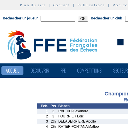
Plan du site
|
Contact
|
Publications
|
Mon C
Rechercher un joueur
Rechercher un club
ACCUEIL
DÉCOUVRIR
FFE
COMPÉTITIONS
SECTEU
Champion
R
Ech.
Pts
Blancs
1
3
RACHID Alexandre
2
3
FOURNIER Loic
3
2½
DELADERRIERE Apollo
4
2½
RATIER-FONTANA Matteo