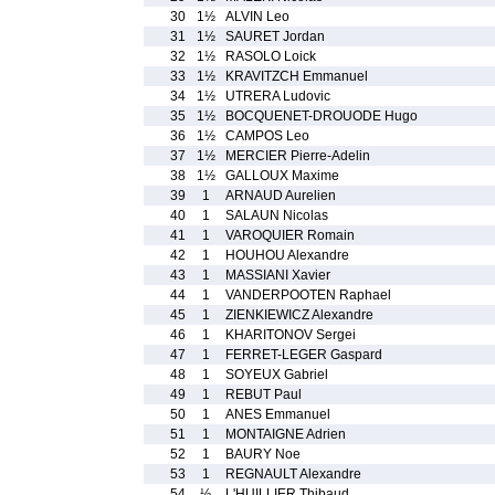
30
1½
ALVIN Leo
31
1½
SAURET Jordan
32
1½
RASOLO Loick
33
1½
KRAVITZCH Emmanuel
34
1½
UTRERA Ludovic
35
1½
BOCQUENET-DROUODE Hugo
36
1½
CAMPOS Leo
37
1½
MERCIER Pierre-Adelin
38
1½
GALLOUX Maxime
39
1
ARNAUD Aurelien
40
1
SALAUN Nicolas
41
1
VAROQUIER Romain
42
1
HOUHOU Alexandre
43
1
MASSIANI Xavier
44
1
VANDERPOOTEN Raphael
45
1
ZIENKIEWICZ Alexandre
46
1
KHARITONOV Sergei
47
1
FERRET-LEGER Gaspard
48
1
SOYEUX Gabriel
49
1
REBUT Paul
50
1
ANES Emmanuel
51
1
MONTAIGNE Adrien
52
1
BAURY Noe
53
1
REGNAULT Alexandre
54
½
L'HUILLIER Thibaud