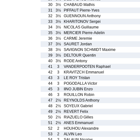
30
3½
CHABAUD Mathis
31
3½
PIFFAUT Pierre-Yves
32
3½
GUENNOUN Anthony
33
3½
KHARITONOV Sergei
34
3½
NICOLAS Guillaume
35
3½
MERCIER Pierre-Adelin
36
3½
CARME Jeremie
37
3½
SAURET Jordan
38
3½
SAVIGNON SCHMIDT Maxime
39
3½
DELTOUR Quentin
40
3½
RODE Antony
41
3
VANDERPOOTEN Raphael
42
3
KRAVITZCH Emmanuel
43
3
LE ROY Tristan
44
3
POGODALLA Victor
45
3
IINO JUBIN Enzo
46
3
ROUILLON Robin
47
2½
REYNOLDS Anthony
48
2½
SOYEUX Gabriel
49
2½
REVERT Felix
50
2½
RIAZUELO Gilles
51
2½
ANES Emmanuel
52
2
HOUHOU Alexandre
53
2
ALVIN Leo
54
2
SALAUN Nicolas