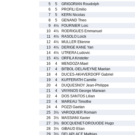
5
5
GRIGORIAN Roudolph
6
5
PROFILI Emilio
7
5
KERN Nicolas
8
5
GENAND Theo
9
4½
FOURNIER Loic
10
4½
RODRIGUES Emmanuel
11
4½
RASOLO Loick
12
4½
MULLER Etienne
13
4½
DERIGE KANE Yan
14
4½
UTRERA Ludovic
15
4½
ORFILA Kristofer
16
4
MENDOZA Mael
17
4
BITBOL-DELAVEYNE Maelan
18
4
DUCES-AKHVERDOFF Gabriel
19
4
KUFFERATH Camille
20
4
DUQUESNOY Jean-Philippe
21
4
VAYANOS George Marwan
22
4
DOS SANTOS Lilian
23
4
MAREAU Timothe
24
4
POZZI Gaetan
25
3½
VAROQUIER Romain
26
3½
MASSIANI Xavier
27
3½
BOCQUENET-DROUODE Hugo
28
3½
GIBAUD Elian
29
3½
DELAPLACE Mathias