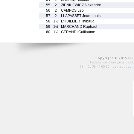
55
2
ZIENKIEWICZ Alexandre
56
2
CAMPOS Leo
57
2
LLAPASSET Jean-Louis
58
1½
L'HUILLIER Thibaud
59
1½
MARCHAND Raphael
60
1½
GERANDI Guillaume
Copyright © 2015 FFE
Fédération Française des 
tél :
01 39 44 65 80
| contact :
con