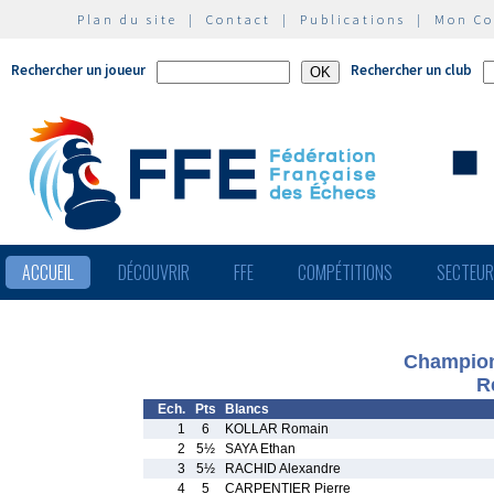
Plan du site
|
Contact
|
Publications
|
Mon C
Rechercher un joueur
Rechercher un club
ACCUEIL
DÉCOUVRIR
FFE
COMPÉTITIONS
SECTEU
Champion
R
Ech.
Pts
Blancs
1
6
KOLLAR Romain
2
5½
SAYA Ethan
3
5½
RACHID Alexandre
4
5
CARPENTIER Pierre