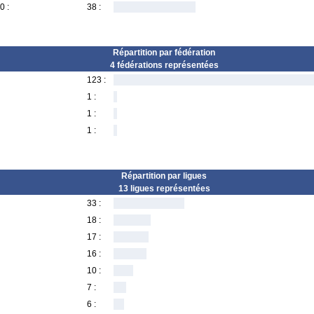
0 :
38 :
Répartition par fédération
4 fédérations représentées
123 :
1 :
1 :
1 :
Répartition par ligues
13 ligues représentées
33 :
18 :
17 :
16 :
10 :
7 :
6 :