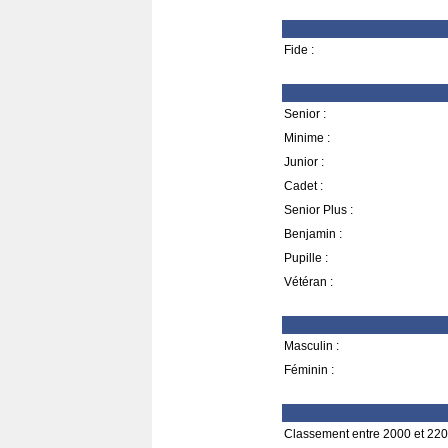
Fide :
Senior :
Minime :
Junior :
Cadet :
Senior Plus :
Benjamin :
Pupille :
Vétéran :
Masculin :
Féminin :
Classement entre 2000 et 220