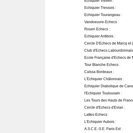
Echiquier Vitréen :
Echiquier Tressois :
Echiquier Tourangeau :
Vandoeuvre-Echecs :
Rouen Echecs :
Echiquier Antibois :
Cercle D'Echecs de Marcq et L
Club d'Echecs Labourdonnais
Ecole Française d'Echecs de M
Tour Blanche Echecs :
Caïssa Bordeaux :
L'Echiquier Châlonnais :
Echiquier Diabolique de Cano
l'Echiquier Toulousain :
Les Tours des Hauts de France
Cercle d'Echecs d'Evian :
Lattes-Echecs :
L'Echiquier Aubois :
A.S.C.E.-S.E. Paris Est :