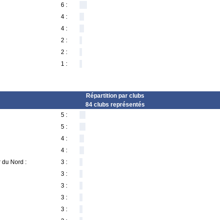
6 :
4 :
4 :
2 :
2 :
1 :
Répartition par clubs
84 clubs représentés
5 :
5 :
4 :
4 :
r du Nord :
3 :
3 :
3 :
3 :
3 :