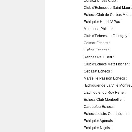
Corsica Chess Club :
Club d'Echecs de Saint-Maur :
Echecs Club de Corbas Mions
Echiquier Henri IV Pau :
Mulhouse Philidor :
Club d'Echecs du Faucigny :
Colmar Echecs :
Lutèce Echecs :
Rennes Paul Bert :
Club d'Echecs Metz Fischer :
Cebazat Echecs :
Marseille Passion Echecs :
l'Echiquier de La Ville Montreui
L'Echiquier du Roy René :
Echecs Club Montpellier :
Carquefou Echecs :
Echecs Loisirs Courthézon :
Echiquier Agenais :
Echiquier Niçois :