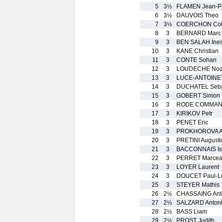
5
3½
FLAMEN Jean-P
6
3½
DAUVOIS Theo
7
3½
COERCHON Col
8
3
BERNARD Marc-O
9
3
BEN SALAH Ine
10
3
KANE Christian
11
3
CONTE Sohan
12
3
LOUDECHE No
13
3
LUCE-ANTOINE
14
3
DUCHATEL Seba
15
3
GOBERT Simon
16
3
RODE COMMAN
17
3
KIRIKOV Petr
18
3
PENET Eric
19
3
PROKHOROVA A
20
3
PRETINI Augusti
21
3
BACCONNAIS Is
22
3
PERRET Marce
23
3
LOYER Laurent
24
3
DOUCET Paul-L
25
3
STEYER Mathis
26
2½
CHASSAING Ant
27
2½
SALZARD Anton
28
2½
BASS Liam
29
2½
PROST Judith