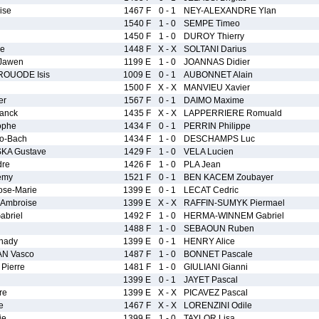
ise
1467 F
0 - 1
NEY-ALEXANDRE Ylan
1540 F
1 - 0
SEMPE Timeo
1450 F
1 - 0
DUROY Thierry
e
1448 F
X - X
SOLTANI Darius
Jawen
1199 E
1 - 0
JOANNAS Didier
OUODE Isis
1009 E
0 - 1
AUBONNET Alain
1500 F
X - X
MANVIEU Xavier
er
1567 F
0 - 1
DAIMO Maxime
anck
1435 F
X - X
LAPPERRIERE Romuald
ophe
1434 F
0 - 1
PERRIN Philippe
o-Bach
1434 F
1 - 0
DESCHAMPS Luc
KA Gustave
1429 F
1 - 0
VELA Lucien
dre
1426 F
1 - 0
PLA Jean
emy
1521 F
0 - 1
BEN KACEM Zoubayer
se-Marie
1399 E
0 - 1
LECAT Cedric
Ambroise
1399 E
X - X
RAFFIN-SUMYK Piermael
briel
1492 F
1 - 0
HERMA-WINNEM Gabriel
1488 F
1 - 0
SEBAOUN Ruben
hady
1399 E
0 - 1
HENRY Alice
AN Vasco
1487 F
1 - 0
BONNET Pascale
Pierre
1481 F
1 - 0
GIULIANI Gianni
1399 E
0 - 1
JAYET Pascal
re
1399 E
X - X
PICAVEZ Pascal
e
1467 F
X - X
LORENZINI Odile
ie
1399 E
1 - 0
TAYLOR Lisa