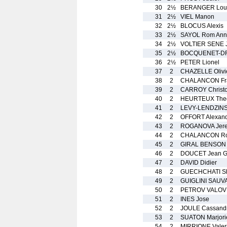
30
2½
BERANGER Lou
31
2½
VIEL Manon
32
2½
BLOCUS Alexis
33
2½
SAYOL Rom Ann
34
2½
VOLTIER SENE 
35
2½
BOCQUENET-DR
36
2½
PETER Lionel
37
2
CHAZELLE Olivi
38
2
CHALANCON Fr
39
2
CARROY Christ
40
2
HEURTEUX The
41
2
LEVY-LENDZINS
42
2
OFFORT Alexan
43
2
ROGANOVA Jer
44
2
CHALANCON Ro
45
2
GIRAL BENSON 
46
2
DOUCET Jean Ga
47
2
DAVID Didier
48
2
GUECHCHATI S
49
2
GUIGLINI SAUV
50
2
PETROV VALOV 
51
2
INES Jose
52
2
JOULE Cassand
53
2
SUATON Marjori
54
2
MIRRIONE Valer