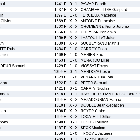
aul
1441 F
0 - 1
PAWAR Paarth
1537 F
X - X
CHAMBERT-LOIR Gaspard
in
1199 E
1 - 0
TERCIEUX Maxence
livier
1569 F
X - X
ANTOINE Francoise
s
1503 F
X - X
CHOMIENNE Pierre-Jerome
1566 F
X - X
CHEYLAN Benjamin
1559 F
X - X
LASTOUILLAT Jules
am
1539 F
X - X
SOUBEYRAND Mathis
TTE Ruben
1484 F
1 - 0
CARROY Enoa
stien
1469 F
1 - 0
MENIER Eric
1453 F
1 - 0
MENARDO Elise
DEUR Samuel
1429 F
1 - 0
VIOSSAT Emrys
1399 E
0 - 1
MENDOZA Cesar
1523 F
1 - 0
PENARRUBIA Tom
rina
1522 F
1 - 0
PETER Samuel
n
1421 F
0 - 1
CARATY Nicolas
abelle
1518 F
0 - 1
HASCHER CHANTEREAU Bereni
au
1199 E
X - X
MEZADOURIAN Marina
1510 F
X - X
DOUBLE Jean-Sebastien
oup
1508 F
X - X
ROYER Claire
1199 E
X - X
LOCATELLI Gilles
hony
1490 F
0 - 1
FUCHS Louison
in
1487 F
X - X
SECK Maxime
1550 F
1 - 0
TROCME Jacques
1485 F
0 - 1
JELASSI Brigitte