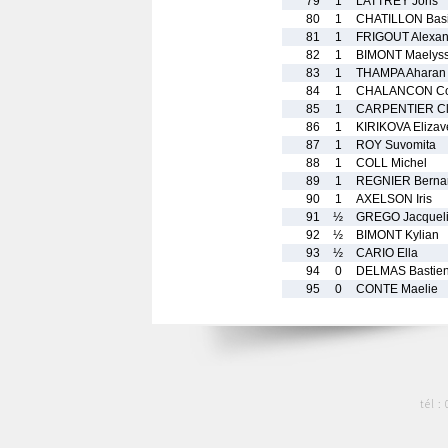
79
1
LATTREY Joris
80
1
CHATILLON Basi
81
1
FRIGOUT Alexan
82
1
BIMONT Maelys
83
1
THAMPA Aharan
84
1
CHALANCON Co
85
1
CARPENTIER Cl
86
1
KIRIKOVA Elizav
87
1
ROY Suvomita
88
1
COLL Michel
89
1
REGNIER Berna
90
1
AXELSON Iris
91
½
GREGO Jacquel
92
½
BIMONT Kylian
93
½
CARIO Ella
94
0
DELMAS Bastie
95
0
CONTE Maelie
tél :