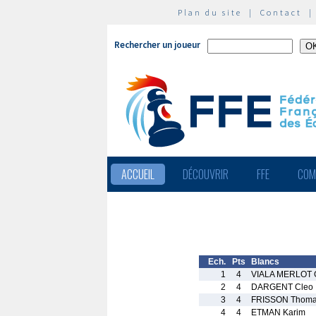
Plan du site
|
Contact
Rechercher un joueur
ACCUEIL
DÉCOUVRIR
FFE
COM
Ech.
Pts
Blancs
1
4
VIALA MERLOT G
2
4
DARGENT Cleo
3
4
FRISSON Thom
4
4
ETMAN Karim