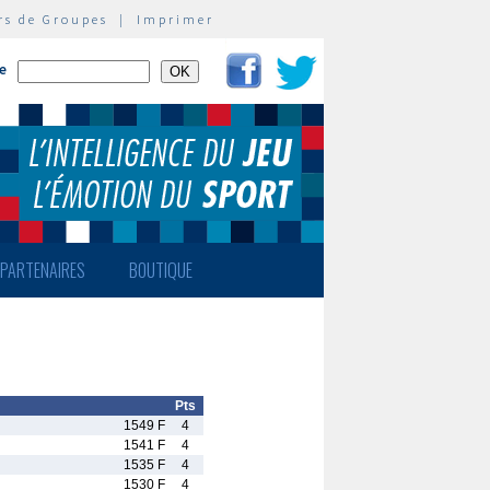
rs de Groupes
|
Imprimer
te
PARTENAIRES
BOUTIQUE
Pts
1549 F
4
1541 F
4
1535 F
4
1530 F
4