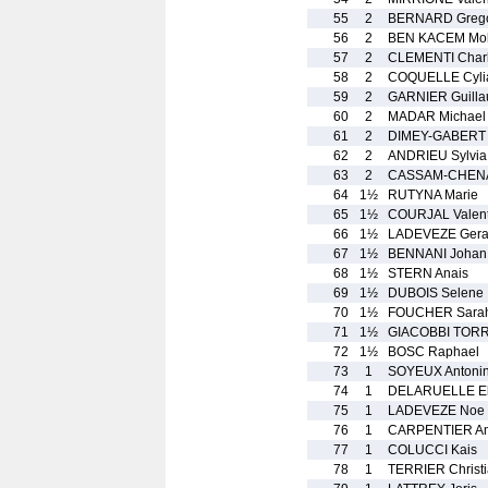
55
2
BERNARD Greg
56
2
BEN KACEM Mo
57
2
CLEMENTI Char
58
2
COQUELLE Cyli
59
2
GARNIER Guill
60
2
MADAR Michael
61
2
DIMEY-GABERT
62
2
ANDRIEU Sylvia
63
2
CASSAM-CHENA
64
1½
RUTYNA Marie
65
1½
COURJAL Valent
66
1½
LADEVEZE Gera
67
1½
BENNANI Johan
68
1½
STERN Anais
69
1½
DUBOIS Selene
70
1½
FOUCHER Sara
71
1½
GIACOBBI TORR
72
1½
BOSC Raphael
73
1
SOYEUX Antoni
74
1
DELARUELLE El
75
1
LADEVEZE Noe
76
1
CARPENTIER Am
77
1
COLUCCI Kais
78
1
TERRIER Christ