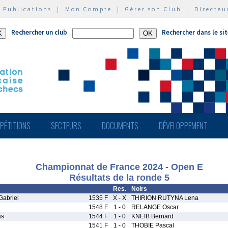
|
Publications
|
Mon Compte
|
Gérer son Club
|
Directeu
Rechercher un club
Rechercher dans le si
PÉTITIONS
SECTEURS
DOCUMENTS
DÉVELOPPEMENT
Championnat de France 2024 - Open E
Résultats de la ronde 5
Res.
Noirs
abriel
1535 F
X - X
THIRION RUTYNA Lena
1548 F
1 - 0
RELANGE Oscar
as
1544 F
1 - 0
KNEIB Bernard
1541 F
1 - 0
THOBIE Pascal