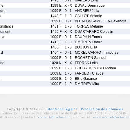
1476 F
0 - 1
MAREAU Ewa
le
1199 E
X - X
DUVAL Dominique
dre
1099 E
0 - 1
ANDRIEU Julia
s
1443 F
1 - 0
GALLOT Melanie
1099 E
0 - 1
BOTALLA-GAMBETTA Alexandre
nstance
1431 F
1 - 0
TORRES Melanie
ement
1426 F
X - X
QUARTARARO Celestin
eta
1009 E
0 - 1
DAUPHIN Emma
1413 F
1 - 0
DMITRIEV Damir
1408 F
1 - 0
BOUJON Elsa
rd
1404 F
0 - 1
MOREL CARROT Timothee
1009 E
0 - 1
ROCHETIN Samuel
ine
1020 N
X - X
FERRAK Leila
1099 E
1 - 0
GOURY MENARD Andrea
1009 E
1 - 0
FARGEOT Claude
n
1009 E
1 - 0
BEIL Garance
1009 E
1 - 0
DMITRIEV Mira
Copyright © 2015 FFE |
Mentions légales
|
Protection des données
Fédération Française des Echecs |
6 rue de l'Eglise | 92600 ASNIERES SUR SEINE
01 39 44 65 80
| contact :
contact@ffechecs.fr
| webmestre :
erick.mouret@echecs.as