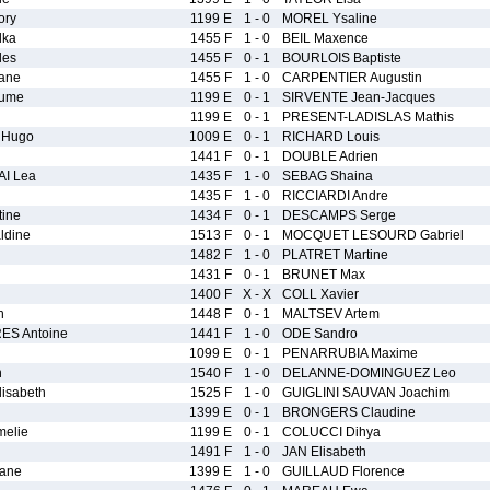
ory
1199 E
1 - 0
MOREL Ysaline
lka
1455 F
1 - 0
BEIL Maxence
les
1455 F
0 - 1
BOURLOIS Baptiste
ane
1455 F
1 - 0
CARPENTIER Augustin
aume
1199 E
0 - 1
SIRVENTE Jean-Jacques
1199 E
0 - 1
PRESENT-LADISLAS Mathis
 Hugo
1009 E
0 - 1
RICHARD Louis
1441 F
0 - 1
DOUBLE Adrien
I Lea
1435 F
1 - 0
SEBAG Shaina
1435 F
1 - 0
RICCIARDI Andre
ine
1434 F
0 - 1
DESCAMPS Serge
ldine
1513 F
0 - 1
MOCQUET LESOURD Gabriel
1482 F
1 - 0
PLATRET Martine
1431 F
0 - 1
BRUNET Max
1400 F
X - X
COLL Xavier
h
1448 F
0 - 1
MALTSEV Artem
ES Antoine
1441 F
1 - 0
ODE Sandro
1099 E
0 - 1
PENARRUBIA Maxime
n
1540 F
1 - 0
DELANNE-DOMINGUEZ Leo
isabeth
1525 F
1 - 0
GUIGLINI SAUVAN Joachim
1399 E
0 - 1
BRONGERS Claudine
elie
1199 E
0 - 1
COLUCCI Dihya
1491 F
1 - 0
JAN Elisabeth
iane
1399 E
1 - 0
GUILLAUD Florence