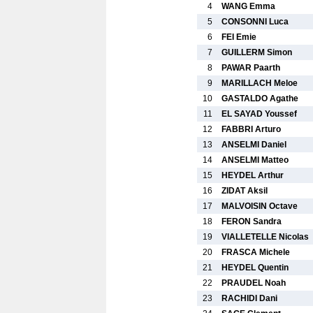
4
WANG Emma
5
CONSONNI Luca
6
FEI Emie
7
GUILLERM Simon
8
PAWAR Paarth
9
MARILLACH Meloe
10
GASTALDO Agathe
11
EL SAYAD Youssef
12
FABBRI Arturo
13
ANSELMI Daniel
14
ANSELMI Matteo
15
HEYDEL Arthur
16
ZIDAT Aksil
17
MALVOISIN Octave
18
FERON Sandra
19
VIALLETELLE Nicolas
20
FRASCA Michele
21
HEYDEL Quentin
22
PRAUDEL Noah
23
RACHIDI Dani