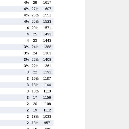
4½
29
1617
4½
27½
1607
4½
26½
1551
4½
25½
1523
4
29½
1571
4
25
1493
4
23
1443
3½
24½
1388
3½
24
1363
3½
22½
1408
3½
22½
1361
3
22
1292
3
19½
1187
3
18½
1144
3
18½
1113
3
17
1156
2
20
1108
2
19
1112
2
18½
1033
2
18½
957