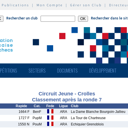
|
Publications
|
Mon Compte
|
Gérer son Club
|
Directeu
Rechercher un club
Rechercher dans le si
PÉTITIONS
SECTEURS
DOCUMENTS
DÉVELOPPEMENT
Circruit Jeune - Crolles
Classement après la ronde 7
Rapide
Cat.
Fede
Ligue
Club
1664 F
BenF
ARA
La Dame Blanche Bourgoin-Jallieu
1727 F
PupM
ARA
La Tour de Chartreuse
1550 N
PouM
ARA
Echiquier Grenoblois