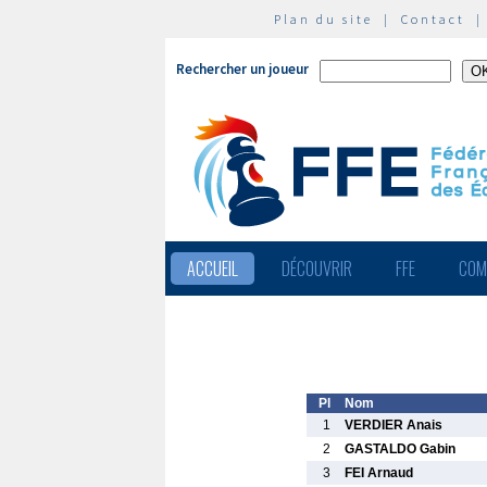
Plan du site
|
Contact
Rechercher un joueur
ACCUEIL
DÉCOUVRIR
FFE
COM
Pl
Nom
1
VERDIER Anais
2
GASTALDO Gabin
3
FEI Arnaud