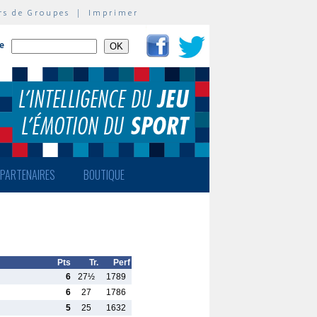
rs de Groupes
|
Imprimer
te
PARTENAIRES
BOUTIQUE
Pts
Tr.
Perf
6
27½
1789
6
27
1786
5
25
1632