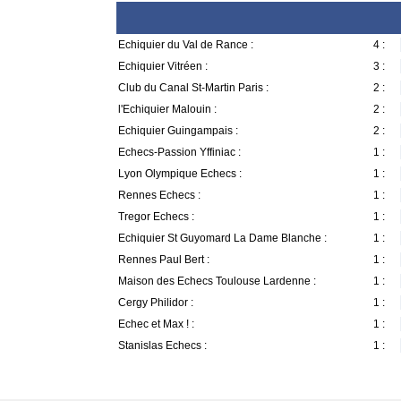
Echiquier du Val de Rance :
4 :
Echiquier Vitréen :
3 :
Club du Canal St-Martin Paris :
2 :
l'Echiquier Malouin :
2 :
Echiquier Guingampais :
2 :
Echecs-Passion Yffiniac :
1 :
Lyon Olympique Echecs :
1 :
Rennes Echecs :
1 :
Tregor Echecs :
1 :
Echiquier St Guyomard La Dame Blanche :
1 :
Rennes Paul Bert :
1 :
Maison des Echecs Toulouse Lardenne :
1 :
Cergy Philidor :
1 :
Echec et Max ! :
1 :
Stanislas Echecs :
1 :