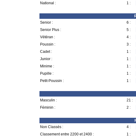
National :
1 :
R
Senior :
6 :
Senior Plus :
5 :
Vétéran :
4 :
Poussin :
3 :
Cadet :
1 :
Junior :
1 :
Minime :
1 :
Pupille :
1 :
Petit-Poussin :
1 :
Masculin :
21 :
Féminin :
2 :
Non Classés :
4 :
Classement entre 2200 et 2400 :
1 :