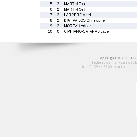
5
3
MARTIN Tao
6
2
MARTIN Seth
7
2
LARRERE Mael
8
2
DIAT PAILOS Christophe
9
2
MOREAU Adrian
10
0
CIPRIANO-CATANAS Jade
Copyright © 2015 FFE
Fédération Française des 
tél :
01 39 44 65 80
| contact :
con