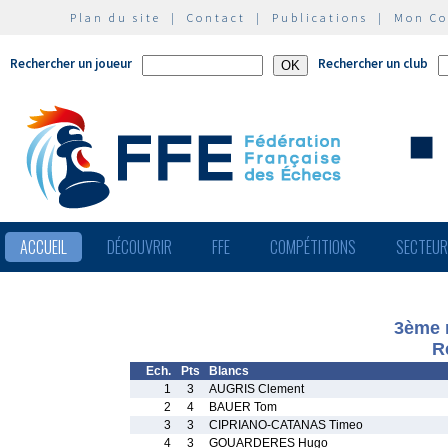
Plan du site
|
Contact
|
Publications
|
Mon C
Rechercher un joueur
Rechercher un club
ACCUEIL
DÉCOUVRIR
FFE
COMPÉTITIONS
SECTEU
3ème 
R
Ech.
Pts
Blancs
1
3
AUGRIS Clement
2
4
BAUER Tom
3
3
CIPRIANO-CATANAS Timeo
4
3
GOUARDERES Hugo