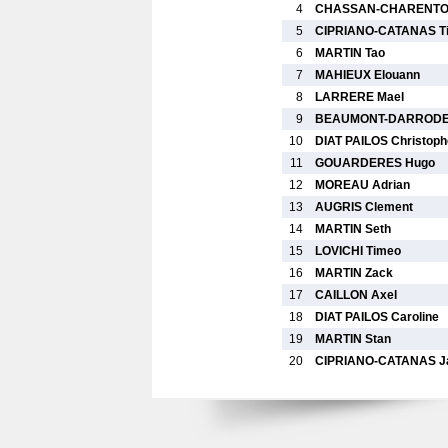
4
CHASSAN-CHARENTON
5
CIPRIANO-CATANAS T
6
MARTIN Tao
7
MAHIEUX Elouann
8
LARRERE Mael
9
BEAUMONT-DARRODES
10
DIAT PAILOS Christoph
11
GOUARDERES Hugo
12
MOREAU Adrian
13
AUGRIS Clement
14
MARTIN Seth
15
LOVICHI Timeo
16
MARTIN Zack
17
CAILLON Axel
18
DIAT PAILOS Caroline
19
MARTIN Stan
20
CIPRIANO-CATANAS J