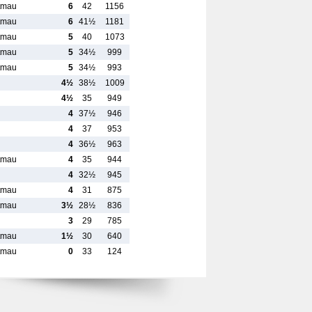
tmau
6
42
1156
tmau
6
41½
1181
tmau
5
40
1073
tmau
5
34½
999
tmau
5
34½
993
4½
38½
1009
4½
35
949
4
37½
946
4
37
953
4
36½
963
tmau
4
35
944
4
32½
945
tmau
4
31
875
tmau
3½
28½
836
3
29
785
tmau
1½
30
640
tmau
0
33
124