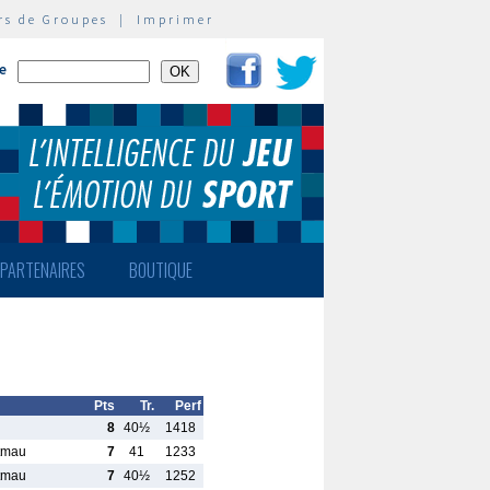
rs de Groupes
|
Imprimer
te
PARTENAIRES
BOUTIQUE
Pts
Tr.
Perf
8
40½
1418
tmau
7
41
1233
tmau
7
40½
1252