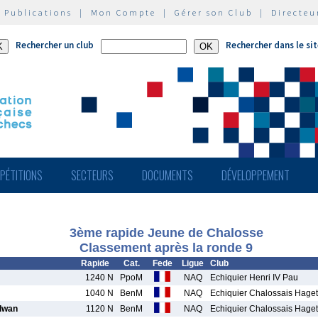
|
Publications
|
Mon Compte
|
Gérer son Club
|
Directeu
Rechercher un club
Rechercher dans le si
PÉTITIONS
SECTEURS
DOCUMENTS
DÉVELOPPEMENT
3ème rapide Jeune de Chalosse
Classement après la ronde 9
Rapide
Cat.
Fede
Ligue
Club
1240 N
PpoM
NAQ
Echiquier Henri IV Pau
1040 N
BenM
NAQ
Echiquier Chalossais Hage
lwan
1120 N
BenM
NAQ
Echiquier Chalossais Hage