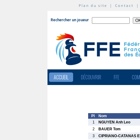
Plan du site
|
Contact
Rechercher un joueur
ACCUEIL
DÉCOUVRIR
FFE
COM
Pl
Nom
1
NGUYEN Anh Leo
2
BAUER Tom
3
CIPRIANO-CATANAS E