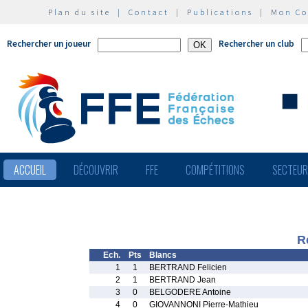
Plan du site
|
Contact
|
Publications
|
Mon C
Rechercher un joueur
Rechercher un club
ACCUEIL
DÉCOUVRIR
FFE
COMPÉTITIONS
SECTEU
R
Ech.
Pts
Blancs
1
1
BERTRAND Felicien
2
1
BERTRAND Jean
3
0
BELGODERE Antoine
4
0
GIOVANNONI Pierre-Mathieu