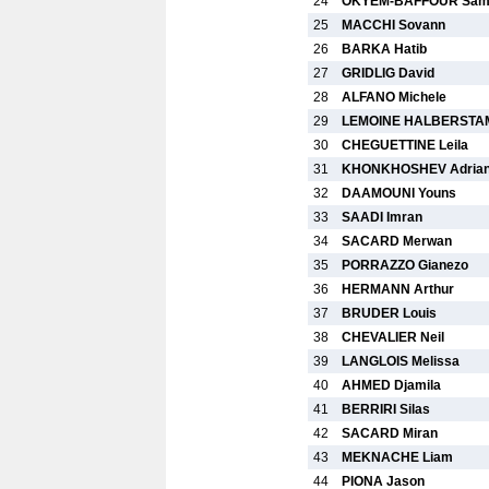
24
OKYEM-BAFFOUR Sam
25
MACCHI Sovann
26
BARKA Hatib
27
GRIDLIG David
28
ALFANO Michele
29
LEMOINE HALBERSTAM
30
CHEGUETTINE Leila
31
KHONKHOSHEV Adria
32
DAAMOUNI Youns
33
SAADI Imran
34
SACARD Merwan
35
PORRAZZO Gianezo
36
HERMANN Arthur
37
BRUDER Louis
38
CHEVALIER Neil
39
LANGLOIS Melissa
40
AHMED Djamila
41
BERRIRI Silas
42
SACARD Miran
43
MEKNACHE Liam
44
PIONA Jason