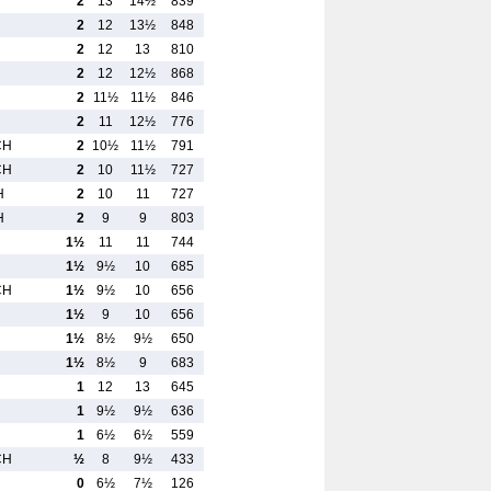
2
13
14½
839
2
12
13½
848
2
12
13
810
2
12
12½
868
2
11½
11½
846
2
11
12½
776
CH
2
10½
11½
791
CH
2
10
11½
727
H
2
10
11
727
H
2
9
9
803
1½
11
11
744
1½
9½
10
685
CH
1½
9½
10
656
1½
9
10
656
1½
8½
9½
650
1½
8½
9
683
1
12
13
645
1
9½
9½
636
1
6½
6½
559
CH
½
8
9½
433
0
6½
7½
126