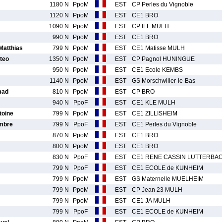
1180 N
PpoM
EST
CP Perles du Vignoble
1120 N
PpoM
EST
CE1 BRO
1090 N
PpoM
EST
CP ILL MULH
990 N
PpoM
EST
CE1 BRO
atthias
799 N
PpoM
EST
CE1 Matisse MULH
teo
1350 N
PpoM
EST
CP Pagnol HUNINGUE
950 N
PpoM
EST
CE1 Ecole KEMBS
1140 N
PpoM
EST
GS Morschwiller-le-Bas
mad
810 N
PpoM
EST
CP BRO
940 N
PpoF
EST
CE1 KLE MULH
oine
799 N
PpoM
EST
CE1 ZILLISHEIM
mbre
799 N
PpoF
EST
CE1 Perles du Vignoble
870 N
PpoM
EST
CE1 BRO
800 N
PpoM
EST
CE1 BRO
830 N
PpoF
EST
CE1 RENE CASSIN LUTTERBA
799 N
PpoF
EST
CE1 ECOLE de KUNHEIM
799 N
PpoM
EST
GS Maternelle MUELHEIM
799 N
PpoM
EST
CP Jean 23 MULH
799 N
PpoM
EST
CE1 JA MULH
799 N
PpoF
EST
CE1 ECOLE de KUNHEIM