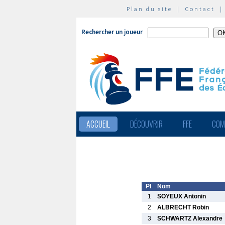
Plan du site
|
Contact
Rechercher un joueur
ACCUEIL
DÉCOUVRIR
FFE
COM
Pl
Nom
1
SOYEUX Antonin
2
ALBRECHT Robin
3
SCHWARTZ Alexandre