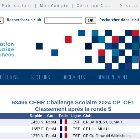
|
Publications
|
Mon Compte
|
Gérer son Club
|
Directeu
Rechercher un club
Rechercher dans le si
PÉTITIONS
SECTEURS
DOCUMENTS
DÉVELOPPEMENT
63466 CEHR Challenge Scolaire 2024 CP_CE1
Classement après la ronde 5
Rapide
Cat.
Fede
Ligue
Club
1450 N
PpoM
EST
CP BARRES COLMAR
1657 F
PpoM
EST
CE1 ILL MULH
1270 N
PpoM
EST
CP Graffenwald Wittelsheim