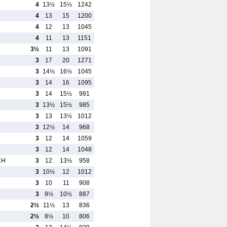
4
13½
15½
1242
4
13
15
1200
4
12
13
1045
4
11
13
1151
3½
11
13
1091
3
17
20
1271
3
14½
16½
1045
3
14
16
1095
3
14
15½
991
3
13½
15½
985
3
13
13½
1012
3
12½
14
968
3
12
14
1059
3
12
14
1048
CH
3
12
13½
958
3
10½
12
1012
3
10
11
908
3
9½
10½
887
2½
11½
13
836
2½
8½
10
806