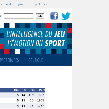
rs de Groupes
|
Imprimer
te
PARTENAIRES
BOUTIQUE
Pts
Tr.
Bu.
Perf
5
14
15½
1827
5
13
15
1955
4
14
15
1267