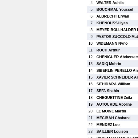
4
WALTER Achille
5
BOUCHMAL Youssef
6
ALBRECHT Erwan
7
KHENOUSSI Ilyes
8
MEYER BOLLHALDER M
9
PASTOR ZUCCOLO Mat
10
WIDEMANN Nyno
11
ROCH Arthur
12
CHENIGUER Abdassa
13
SADIQ Mehrin
14
SIBERLIN PERELLO Ant
15
XAVIER SCHNEIDER A
16
SITHIDARA William
17
SEFA Shahin
18
CHEGUETTINE Zeila
19
AUTOURDE Apoline
20
LE MOINE Martin
21
MECIBAH Chabane
22
MENDEZ Leo
23
SAILLIER Louison