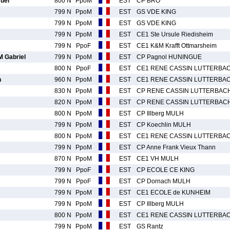
uel
800 N
PpoM
EST
CP BRO
799 N
PpoM
EST
GS VDE KING
799 N
PpoM
EST
GS VDE KING
799 N
PpoM
EST
CE1 Ste Ursule Riedisheim
799 N
PpoF
EST
CE1 K&M Krafft Ottmarsheim
 Gabriel
799 N
PpoM
EST
CP Pagnol HUNINGUE
800 N
PpoF
EST
CE1 RENE CASSIN LUTTERBA
n
960 N
PpoM
EST
CE1 RENE CASSIN LUTTERBA
830 N
PpoM
EST
CP RENE CASSIN LUTTERBAC
820 N
PpoM
EST
CP RENE CASSIN LUTTERBAC
800 N
PpoM
EST
CP Illberg MULH
799 N
PpoM
EST
CP Koechlin MULH
800 N
PpoM
EST
CE1 RENE CASSIN LUTTERBA
799 N
PpoM
EST
CP Anne Frank Vieux Thann
870 N
PpoM
EST
CE1 VH MULH
799 N
PpoF
EST
CP ECOLE CE KING
799 N
PpoF
EST
CP Dornach MULH
799 N
PpoM
EST
CE1 ECOLE de KUNHEIM
799 N
PpoM
EST
CP Illberg MULH
800 N
PpoM
EST
CE1 RENE CASSIN LUTTERBA
799 N
PpoM
EST
GS Rantz