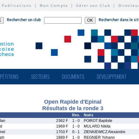
|
Publications
|
Mon Compte
|
Gérer son Club
|
Directeu
Rechercher un club
Rechercher dans le si
PÉTITIONS
SECTEURS
DOCUMENTS
DÉVELOPPEMENT
Open Rapide d'Epinal
Résultats de la ronde 3
Res.
Noirs
Jan
2362 F
1 - 0
POIROT Baptiste
rd
1969 F
1 - 0
MULARD Nikita
nel
1703 F
0 - 1
ZIENKIEWICZ Alexandre
ph
1889 F
1 - 0
REGNIER Yohann