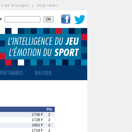
rs de Groupes
|
Imprimer
te
PARTENAIRES
BOUTIQUE
Pts
1736 F
2
1728 F
2
1952 F
2
1719 F
2