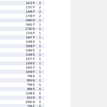
1672 F
2
1757 F
2
1446 F
2
1738 F
2
1980 N
1
1842 F
1
1730 N
1
1703 F
1
1657 F
1
1199 E
1
1608 F
1
1590 E
1
1199 E
1
1577 F
1
1100 E
1
1541 F
1
1500 F
1
799 E
1
950 N
1
799 E
½
999 E
0
1199 E
0
810 N
0
1050 N
0
799 E
0