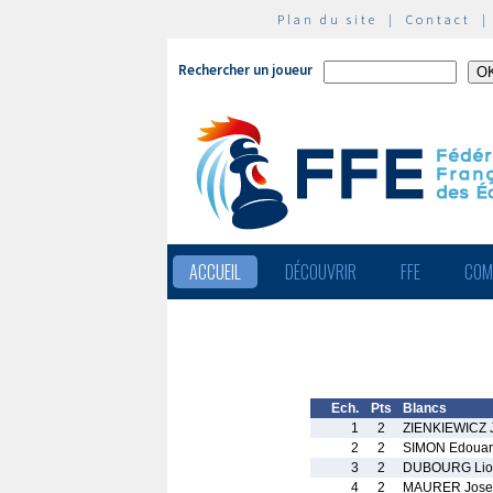
Plan du site
|
Contact
Rechercher un joueur
ACCUEIL
DÉCOUVRIR
FFE
COM
Ech.
Pts
Blancs
1
2
ZIENKIEWICZ 
2
2
SIMON Edoua
3
2
DUBOURG Lio
4
2
MAURER Jose