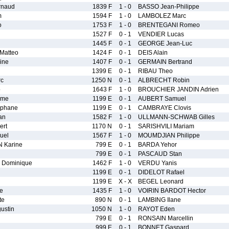
rnaud
1839 F
1 - 0
BASSO Jean-Philippe
m
1594 F
1 - 0
LAMBOLEZ Marc
o
1753 F
1 - 0
BRENTEGANI Romeo
1527 F
0 - 1
VENDIER Lucas
1445 F
0 - 1
GEORGE Jean-Luc
Matteo
1424 F
0 - 1
DEIS Alain
ine
1407 F
0 - 1
GERMAIN Bertrand
1399 E
0 - 1
RIBAU Theo
c
1250 N
0 - 1
ALBRECHT Robin
o
1643 F
1 - 0
BROUCHIER JANDIN Adrien
ime
1199 E
0 - 1
AUBERT Samuel
ephane
1199 E
0 - 1
CAMBRAYE Clovis
an
1582 F
1 - 0
ULLMANN-SCHWAB Gilles
ert
1170 N
0 - 1
SARISHVILI Mariam
uel
1567 F
1 - 0
MOUMDJIAN Philippe
 Karine
799 E
0 - 1
BARDA Yehor
799 E
0 - 1
PASCAUD Stan
Dominique
1462 F
1 - 0
VERDU Yanis
1199 E
0 - 1
DIDELOT Rafael
1199 E
X - X
BEGEL Leonard
e
1435 F
1 - 0
VOIRIN BARDOT Hector
te
890 N
0 - 1
LAMBING Ilane
ustin
1050 N
1 - 0
RAYOT Eden
799 E
0 - 1
RONSAIN Marcellin
999 E
0 - 1
BONNET Gaspard