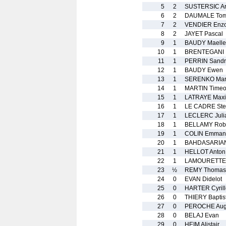
5
2
SUSTERSIC A
6
2
DAUMALE To
7
2
VENDIER Enz
8
2
JAYET Pascal
9
1
BAUDY Maelle
10
1
BRENTEGANI 
11
1
PERRIN Sandr
12
1
BAUDY Ewen
13
1
SERENKO Mar
14
1
MARTIN Time
15
1
LATRAYE Max
16
1
LE CADRE St
17
1
LECLERC Juli
18
1
BELLAMY Rob
19
1
COLIN Emman
20
1
BAHDASARIAN
21
1
HELLOT Anton
22
1
LAMOURETTE 
23
½
REMY Thomas
24
0
EVAN Didelot
25
0
HARTER Cyrill
26
0
THIERY Baptis
27
0
PEROCHE Aug
28
0
BELAJ Evan
29
0
HEIM Alistair