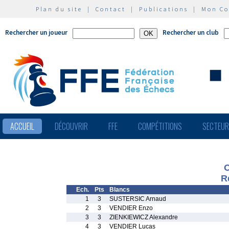
Plan du site
|
Contact
|
Publications
|
Mon C
Rechercher un joueur
Rechercher un club
ACCUEIL
DÉCOUVRIR
FFE
COMPÉTITIONS
SECTEU
O
R
Ech.
Pts
Blancs
1
3
SUSTERSIC Arnaud
2
3
VENDIER Enzo
3
3
ZIENKIEWICZ Alexandre
4
3
VENDIER Lucas