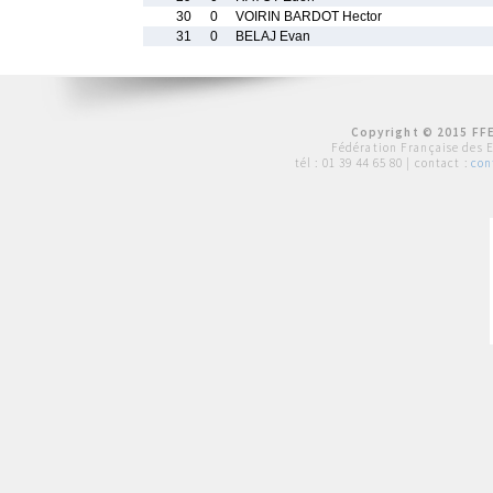
30
0
VOIRIN BARDOT Hector
31
0
BELAJ Evan
Copyright © 2015 FFE
Fédération Française des 
tél :
01 39 44 65 80
| contact :
con