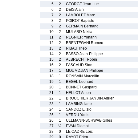
5
2
GEORGE Jean-Luc
6
2
DEIS Alain
7
2
LAMBOLEZ Marc
8
2
POIROT Baptiste
9
2
GERMAIN Bertrand
10
2
MULARD Nikita
11
2
REGNIER Yohann
12
2
BRENTEGANI Romeo
13
2
RIBAU Theo
14
2
BASSO Jean-Philippe
15
2
ALBRECHT Robin
16
2
PASCAUD Stan
17
1
MOUMDJIAN Philippe
18
1
RONSAIN Marcellin
19
1
BEGEL Leonard
20
1
BONNET Gaspard
21
1
HELLOT Anton
22
1
BROUCHIER JANDIN Adrien
23
1
LAMBING Ilane
24
1
SANDOZ Elizio
25
1
VERDU Yanis
26
1
ULLMANN-SCHWAB Gilles
27
½
EVAN Didelot
28
0
LE CADRE Loic
29
0
RAYOT Eden