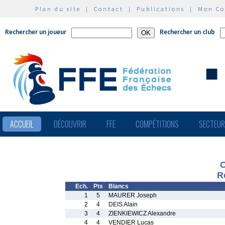
Plan du site
|
Contact
|
Publications
|
Mon C
Rechercher un joueur
Rechercher un club
ACCUEIL
DÉCOUVRIR
FFE
COMPÉTITIONS
SECTEU
O
R
Ech.
Pts
Blancs
1
5
MAURER Joseph
2
4
DEIS Alain
3
4
ZIENKIEWICZ Alexandre
4
4
VENDIER Lucas