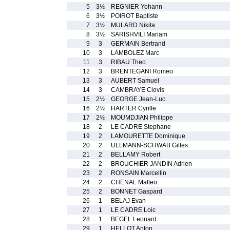
5
3½
REGNIER Yohann
6
3½
POIROT Baptiste
7
3½
MULARD Nikita
8
3½
SARISHVILI Mariam
9
3
GERMAIN Bertrand
10
3
LAMBOLEZ Marc
11
3
RIBAU Theo
12
3
BRENTEGANI Romeo
13
3
AUBERT Samuel
14
3
CAMBRAYE Clovis
15
2½
GEORGE Jean-Luc
16
2½
HARTER Cyrille
17
2½
MOUMDJIAN Philippe
18
2
LE CADRE Stephane
19
2
LAMOURETTE Dominique
20
2
ULLMANN-SCHWAB Gilles
21
2
BELLAMY Robert
22
2
BROUCHIER JANDIN Adrien
23
2
RONSAIN Marcellin
24
2
CHENAL Matteo
25
2
BONNET Gaspard
26
1
BELAJ Evan
27
1
LE CADRE Loic
28
1
BEGEL Leonard
29
1
HELLOT Anton