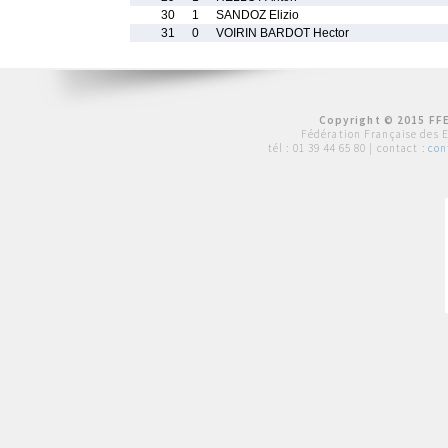
30
1
SANDOZ Elizio
31
0
VOIRIN BARDOT Hector
Copyright © 2015 FFE
Fédération Française des 
tél :
01 39 44 65 80
| contact :
con