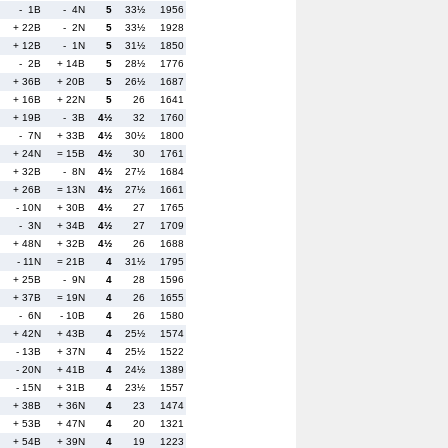
- 1B
- 4N
5
33½
1956
+ 22B
- 2N
5
33½
1928
+ 12B
- 1N
5
31½
1850
- 2B
+ 14B
5
28½
1776
+ 36B
+ 20B
5
26½
1687
+ 16B
+ 22N
5
26
1641
+ 19B
- 3B
4½
32
1760
- 7N
+ 33B
4½
30½
1800
+ 24N
= 15B
4½
30
1761
+ 32B
- 8N
4½
27½
1684
+ 26B
= 13N
4½
27½
1661
- 10N
+ 30B
4½
27
1765
- 3N
+ 34B
4½
27
1709
+ 48N
+ 32B
4½
26
1688
- 11N
= 21B
4
31½
1795
+ 25B
- 9N
4
28
1596
+ 37B
= 19N
4
26
1655
- 6N
- 10B
4
26
1580
+ 42N
+ 43B
4
25½
1574
- 13B
+ 37N
4
25½
1522
- 20N
+ 41B
4
24½
1389
- 15N
+ 31B
4
23½
1557
+ 38B
+ 36N
4
23
1474
+ 53B
+ 47N
4
20
1321
+ 54B
+ 39N
4
19
1223