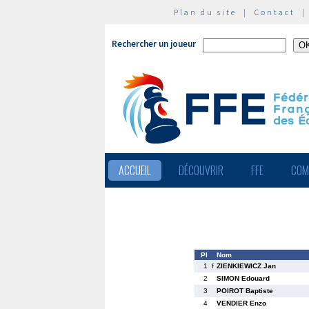
Plan du site
|
Contact
Rechercher un joueur
ACCUEIL
DÉCOUVRIR
FFE
COM
Pl
Nom
1
f
ZIENKIEWICZ Jan
2
SIMON Edouard
3
POIROT Baptiste
4
VENDIER Enzo