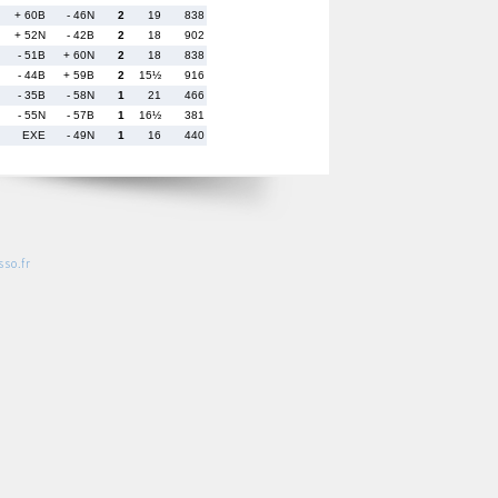
+ 60B
- 46N
2
19
838
+ 52N
- 42B
2
18
902
- 51B
+ 60N
2
18
838
- 44B
+ 59B
2
15½
916
- 35B
- 58N
1
21
466
- 55N
- 57B
1
16½
381
EXE
- 49N
1
16
440
so.fr