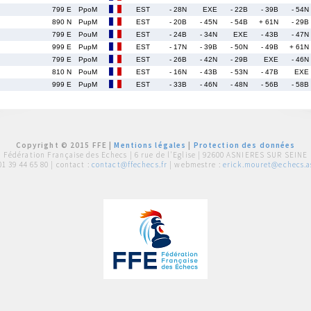
799 E
PpoM
EST
- 28N
EXE
- 22B
- 39B
- 54N
890 N
PupM
EST
- 20B
- 45N
- 54B
+ 61N
- 29B
799 E
PouM
EST
- 24B
- 34N
EXE
- 43B
- 47N
999 E
PupM
EST
- 17N
- 39B
- 50N
- 49B
+ 61N
799 E
PpoM
EST
- 26B
- 42N
- 29B
EXE
- 46N
810 N
PouM
EST
- 16N
- 43B
- 53N
- 47B
EXE
999 E
PupM
EST
- 33B
- 46N
- 48N
- 56B
- 58B
Copyright © 2015 FFE |
Mentions légales
|
Protection des données
Fédération Française des Echecs |
6 rue de l'Eglise | 92600 ASNIERES SUR SEINE
01 39 44 65 80
| contact :
contact@ffechecs.fr
| webmestre :
erick.mouret@echecs.as