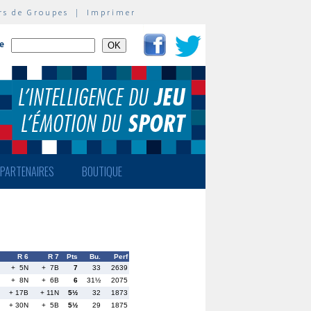
rs de Groupes
|
Imprimer
te
PARTENAIRES
BOUTIQUE
R 6
R 7
Pts
Bu.
Perf
+ 5N
+ 7B
7
33
2639
+ 8N
+ 6B
6
31½
2075
+ 17B
+ 11N
5½
32
1873
+ 30N
+ 5B
5½
29
1875