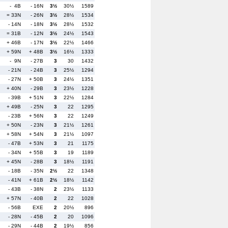
- 4B
- 16N
3½
30½
1589
= 33N
- 26N
3½
28½
1534
- 14N
- 18N
3½
28½
1532
= 31B
- 12N
3½
24½
1543
+ 46B
- 17N
3½
22½
1466
+ 59N
+ 48B
3½
16½
1333
- 9N
- 27B
3
30
1432
- 21N
- 24B
3
25½
1294
- 27N
+ 50B
3
24½
1351
+ 40N
- 29B
3
23½
1228
- 39B
+ 51N
3
22½
1284
+ 49B
- 25N
3
22
1295
- 23B
+ 56N
3
22
1249
+ 50N
- 23N
3
21½
1261
+ 58N
+ 54N
3
21½
1097
- 47B
+ 53N
3
21
1175
- 34N
+ 55B
3
19
1189
+ 45N
- 28B
3
18½
1191
- 18B
- 35N
2½
22
1348
- 41N
+ 61B
2½
18½
1142
- 43B
- 38N
2
23½
1133
+ 57N
- 40B
2
22
1028
- 56B
EXE
2
20½
896
- 28N
- 45B
2
20
1096
- 29N
- 44B
2
19½
856