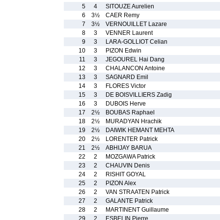
5
4
SITOUZE Aurelien
6
3½
CAER Remy
7
3½
VERNOUILLET Lazare
8
3
VENNER Laurent
9
3
LARA-GOLLIOT Celian
10
3
PIZON Edwin
11
3
JEGOUREL Hai Dang
12
3
CHALANCON Antoine
13
3
SAGNARD Emil
14
3
FLORES Victor
15
3
DE BOISVILLIERS Zadig
16
3
DUBOIS Herve
17
2½
BOUBAS Raphael
18
2½
MURADYAN Hrachik
19
2½
DAIWIK HEMANT MEHTA
20
2½
LORENTER Patrick
21
2½
ABHIJAY BARUA
22
2
MOZGAWA Patrick
23
2
CHAUVIN Denis
24
2
RISHIT GOYAL
25
2
PIZON Alex
26
2
VAN STRAATEN Patrick
27
2
GALANTE Patrick
28
2
MARTINENT Guillaume
29
2
ESBELIN Pierre