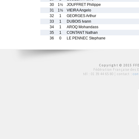
30
1½
JOUFFRET Philippe
31
1½
VIEIRA Angelo
32
1
GEORGES Arthur
33
1
DUBOIS Ivann
34
1
AROQ Mohandass
35
1
CONTANT Nathan
36
0
LE PENNEC Stephane
Copyright © 2015 FFE
Fédération Française des 
tél :
01 39 44 65 80
| contact :
con