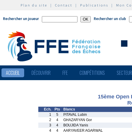
Plan du site
|
Contact
|
Publications
|
Mon C
Rechercher un joueur
Rechercher un club
ACCUEIL
DÉCOUVRIR
FFE
COMPÉTITIONS
SECTEU
15ème Open I
R
Ech.
Pts
Blancs
1
5
PITAVAL Lubin
2
4
GHAZARYAN Gor
3
4
BOUJIDA Yanis
4
4
AARYAVEER AGARWAL