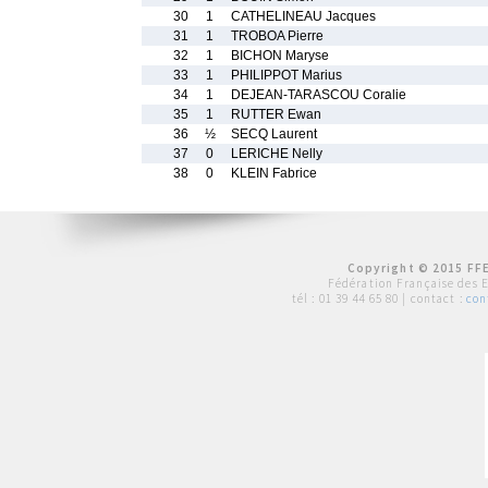
30
1
CATHELINEAU Jacques
31
1
TROBOA Pierre
32
1
BICHON Maryse
33
1
PHILIPPOT Marius
34
1
DEJEAN-TARASCOU Coralie
35
1
RUTTER Ewan
36
½
SECQ Laurent
37
0
LERICHE Nelly
38
0
KLEIN Fabrice
Copyright © 2015 FFE
Fédération Française des 
tél :
01 39 44 65 80
| contact :
con