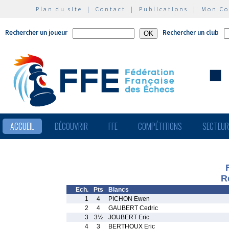
Plan du site
|
Contact
|
Publications
|
Mon C
Rechercher un joueur
Rechercher un club
ACCUEIL
DÉCOUVRIR
FFE
COMPÉTITIONS
SECTEU
R
Ech.
Pts
Blancs
1
4
PICHON Ewen
2
4
GAUBERT Cedric
3
3½
JOUBERT Eric
4
3
BERTHOUX Eric