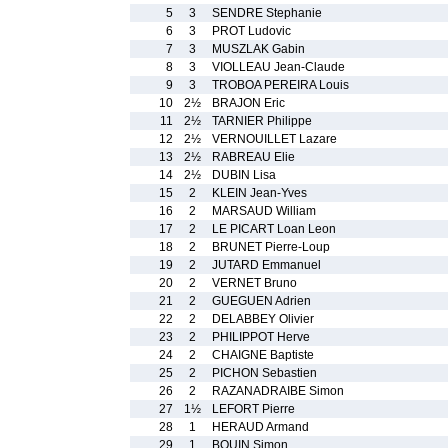
5
3
SENDRE Stephanie
6
3
PROT Ludovic
7
3
MUSZLAK Gabin
8
3
VIOLLEAU Jean-Claude
9
3
TROBOA PEREIRA Louis
10
2½
BRAJON Eric
11
2½
TARNIER Philippe
12
2½
VERNOUILLET Lazare
13
2½
RABREAU Elie
14
2½
DUBIN Lisa
15
2
KLEIN Jean-Yves
16
2
MARSAUD William
17
2
LE PICART Loan Leon
18
2
BRUNET Pierre-Loup
19
2
JUTARD Emmanuel
20
2
VERNET Bruno
21
2
GUEGUEN Adrien
22
2
DELABBEY Olivier
23
2
PHILIPPOT Herve
24
2
CHAIGNE Baptiste
25
2
PICHON Sebastien
26
2
RAZANADRAIBE Simon
27
1½
LEFORT Pierre
28
1
HERAUD Armand
29
1
BOUIN Simon