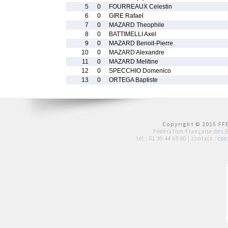
5
0
FOURREAUX Celestin
6
0
GIRE Rafael
7
0
MAZARD Theophile
8
0
BATTIMELLI Axel
9
0
MAZARD Benoit-Pierre
10
0
MAZARD Alexandre
11
0
MAZARD Melitine
12
0
SPECCHIO Domenico
13
0
ORTEGA Baptiste
Copyright © 2015 FFE
Fédération Française des 
tél :
01 39 44 65 80
| contact :
con