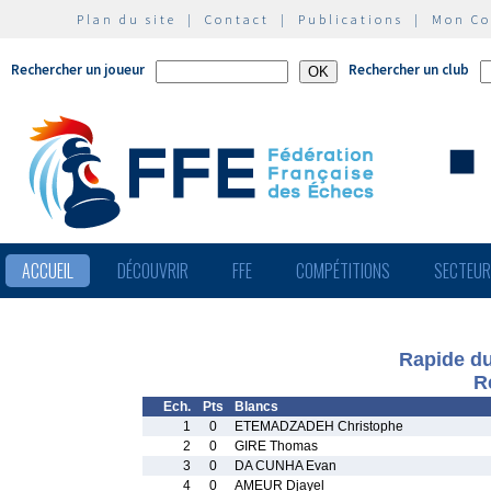
Plan du site
|
Contact
|
Publications
|
Mon C
Rechercher un joueur
Rechercher un club
ACCUEIL
DÉCOUVRIR
FFE
COMPÉTITIONS
SECTEU
Rapide du
R
Ech.
Pts
Blancs
1
0
ETEMADZADEH Christophe
2
0
GIRE Thomas
3
0
DA CUNHA Evan
4
0
AMEUR Djayel