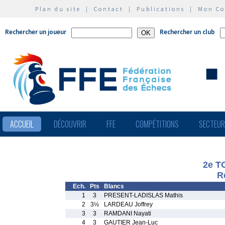
Plan du site
|
Contact
|
Publications
|
Mon C
Rechercher un joueur
Rechercher un club
ACCUEIL
DÉCOUVRIR
FFE
COMPÉTITIONS
SECTEU
2e T
R
Ech.
Pts
Blancs
1
3
PRESENT-LADISLAS Mathis
2
3½
LARDEAU Joffrey
3
3
RAMDANI Nayati
4
3
GAUTIER Jean-Luc