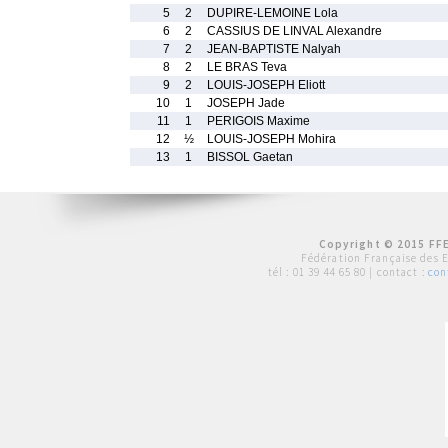
5
2
DUPIRE-LEMOINE Lola
6
2
CASSIUS DE LINVAL Alexandre
7
2
JEAN-BAPTISTE Nalyah
8
2
LE BRAS Teva
9
2
LOUIS-JOSEPH Eliott
10
1
JOSEPH Jade
11
1
PERIGOIS Maxime
12
½
LOUIS-JOSEPH Mohira
13
1
BISSOL Gaetan
Copyright © 2015 FFE
Fédération Française des 
tél :
01 39 44 65 80
| contact :
con