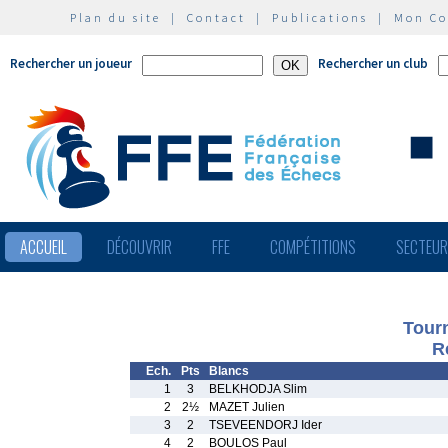
Plan du site
|
Contact
|
Publications
|
Mon C
Rechercher un joueur
Rechercher un club
ACCUEIL
DÉCOUVRIR
FFE
COMPÉTITIONS
SECTEU
Tour
R
Ech.
Pts
Blancs
1
3
BELKHODJA Slim
2
2½
MAZET Julien
3
2
TSEVEENDORJ Ider
4
2
BOULOS Paul