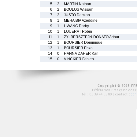
5
2
MARTIN Nathan
6
2
BOULOS Wissam
7
2
JUSTO Damian
8
1
MEHAIBIA Azeddine
9
1
HWANG Darby
10
1
LOUERAT Robin
11
1
ZYLBERSZTEJN-DONATO Arthur
12
1
BOURSIER Dominique
13
1
BOURSIER Enzo
14
0
HANNA DAHER Karl
15
0
VINCKIER Fabien
Copyright © 2015 FFE
Fédération Française des 
tél :
01 39 44 65 80
| contact :
con