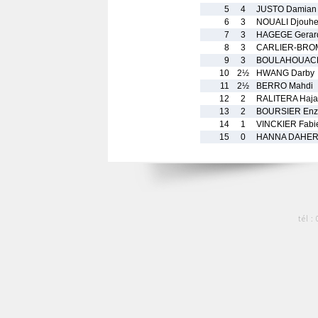
5
4
JUSTO Damian
6
3
NOUALI Djouhe
7
3
HAGEGE Gerar
8
3
CARLIER-BRO
9
3
BOULAHOUACHE
10
2½
HWANG Darby
11
2½
BERRO Mahdi
12
2
RALITERA Haja
13
2
BOURSIER Enz
14
1
VINCKIER Fabi
15
0
HANNA DAHER 
tél :