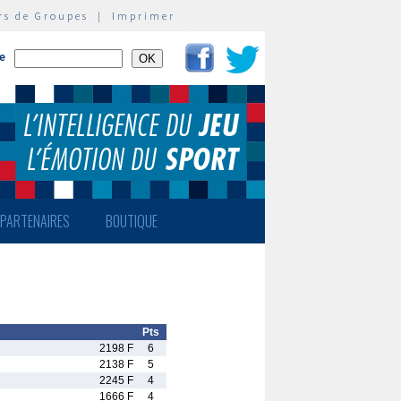
rs de Groupes
|
Imprimer
te
PARTENAIRES
BOUTIQUE
Pts
2198 F
6
2138 F
5
2245 F
4
1666 F
4