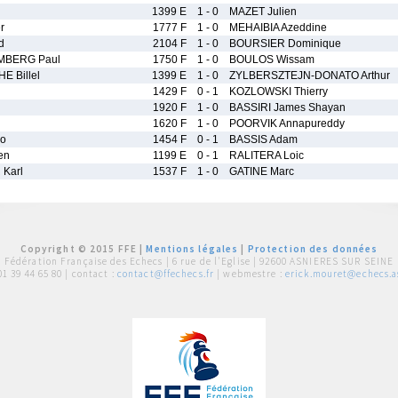
1399 E
1 - 0
MAZET Julien
r
1777 F
1 - 0
MEHAIBIA Azeddine
d
2104 F
1 - 0
BOURSIER Dominique
MBERG Paul
1750 F
1 - 0
BOULOS Wissam
 Billel
1399 E
1 - 0
ZYLBERSZTEJN-DONATO Arthur
1429 F
0 - 1
KOZLOWSKI Thierry
1920 F
1 - 0
BASSIRI James Shayan
1620 F
1 - 0
POORVIK Annapureddy
o
1454 F
0 - 1
BASSIS Adam
en
1199 E
0 - 1
RALITERA Loic
Karl
1537 F
1 - 0
GATINE Marc
Copyright © 2015 FFE |
Mentions légales
|
Protection des données
Fédération Française des Echecs |
6 rue de l'Eglise | 92600 ASNIERES SUR SEINE
01 39 44 65 80
| contact :
contact@ffechecs.fr
| webmestre :
erick.mouret@echecs.as