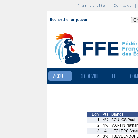
Plan du site
|
Contact
Rechercher un joueur
ACCUEIL
DÉCOUVRIR
FFE
COM
Ech.
Pts
Blancs
1
4½
BOULOS Paul
2
4½
MARTIN Natha
3
4
LECLERC Arna
4
3½
TSEVEENDORJ 