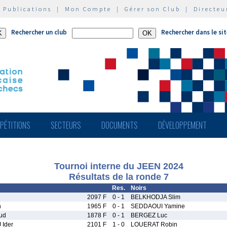
|
Publications
|
Mon Compte
|
Gérer son Club
|
Directeu
Rechercher un club
Rechercher dans le si
PÉTITIONS
SECTEURS
DOCUMENTS
DÉVELOPPEMENT
Tournoi interne du JEEN 2024
Résultats de la ronde 7
Res.
Noirs
2097 F
0 - 1
BELKHODJA Slim
n
1965 F
0 - 1
SEDDAOUI Yamine
ud
1878 F
0 - 1
BERGEZ Luc
Ider
2101 F
1 - 0
LOUERAT Robin