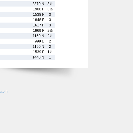
2370 N
3½
1906 F
3½
1538 F
3
1848 F
3
1617 F
3
1969 F
2½
1150 N
2½
999 E
2
1190 N
2
1539 F
1½
1440 N
1
so.fr