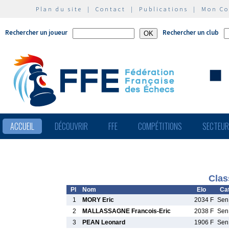
Plan du site
|
Contact
|
Publications
|
Mon C
Rechercher un joueur
Rechercher un club
ACCUEIL
DÉCOUVRIR
FFE
COMPÉTITIONS
SECTEU
Clas
Pl
Nom
Elo
Cat
1
MORY Eric
2034 F
Se
2
MALLASSAGNE Francois-Eric
2038 F
Se
3
PEAN Leonard
1906 F
Se