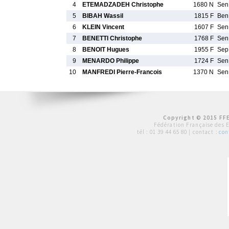
4
ETEMADZADEH Christophe
1680 N
Se
5
BIBAH Wassil
1815 F
Be
6
KLEIN Vincent
1607 F
Se
7
BENETTI Christophe
1768 F
Se
8
BENOIT Hugues
1955 F
Se
9
MENARDO Philippe
1724 F
Se
10
MANFREDI Pierre-Francois
1370 N
Se
Copyright © 2015 FFE
Fédération Française des 
tél :
01 39 44 65 80
| contact :
con