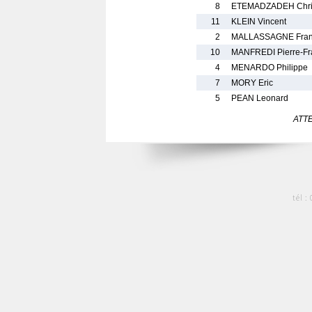
8
ETEMADZADEH Chri
11
KLEIN Vincent
2
MALLASSAGNE Franc
10
MANFREDI Pierre-Fr
4
MENARDO Philippe
7
MORY Eric
5
PEAN Leonard
ATTEN
tél :