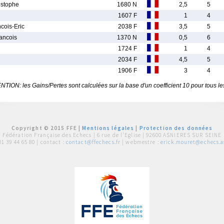
stophe
1680 N
2,5
5
1607 F
1
4
ois-Eric
2038 F
3,5
5
ancois
1370 N
0,5
6
1724 F
1
4
2034 F
4,5
5
1906 F
3
4
TION: les Gains/Pertes sont calculées sur la base d'un coefficient 10 pour tous le
Copyright © 2015 FFE |
Mentions légales
|
Protection des données
Fédération Française des Echecs |
6 rue de l'Eglise | 92600 ASNIERES SUR SEINE
01 39 44 65 80
| contact :
contact@ffechecs.fr
| webmestre :
erick.mouret@echecs.as