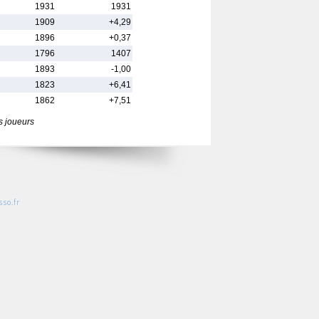
1931
1931
1909
+4,29
1896
+0,37
1796
1407
1893
-1,00
1823
+6,41
1862
+7,51
s joueurs
so.fr