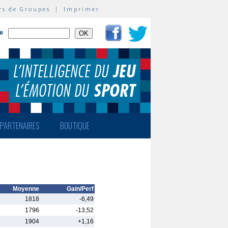
rs de Groupes
|
Imprimer
te
PARTENAIRES
BOUTIQUE
Moyenne
Gain/Perf
1818
-6,49
1796
-13,52
1904
+1,16