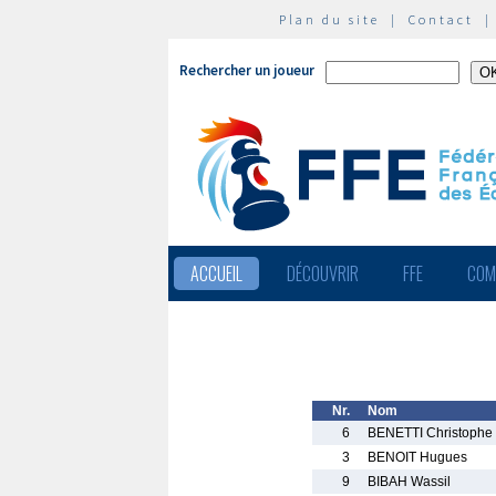
Plan du site
|
Contact
Rechercher un joueur
ACCUEIL
DÉCOUVRIR
FFE
COM
Nr.
Nom
6
BENETTI Christophe
3
BENOIT Hugues
9
BIBAH Wassil