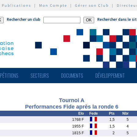
|
Publications
|
Mon Compte
|
Gérer son Club
|
Directeu
Rechercher un club
Rechercher dans le si
PÉTITIONS
SECTEURS
DOCUMENTS
DÉVELOPPEMENT
Tournoi A
Performances Fide après la ronde 6
Elo
Fede
Pts
Nbr
1768 F
1,5
5
1955 F
1,5
4
1815 F
2
5