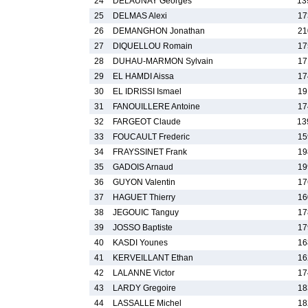
24
DELAUNAY Georges
13
25
DELMAS Alexi
17
26
DEMANGHON Jonathan
21
27
DIQUELLOU Romain
17
28
DUHAU-MARMON Sylvain
17
29
EL HAMDI Aissa
17
30
EL IDRISSI Ismael
19
31
FANOUILLERE Antoine
17
32
FARGEOT Claude
13
33
FOUCAULT Frederic
15
34
FRAYSSINET Frank
19
35
GADOIS Arnaud
19
36
GUYON Valentin
17
37
HAGUET Thierry
16
38
JEGOUIC Tanguy
17
39
JOSSO Baptiste
17
40
KASDI Younes
16
41
KERVEILLANT Ethan
16
42
LALANNE Victor
17
43
LARDY Gregoire
18
44
LASSALLE Michel
18