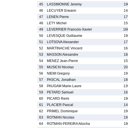
45
LASSIMONNE Jeremy
19
46
LECUYER Erwann
14
47
LENEN Pierre
17
48
LETY Michel
15
49
LEVERRIER Francois-Xavier
16
50
LEVESQUE Guillaume
19
51
LOTSOVA Alexander
17
52
MARTINACHE Vincent
16
53
MASSON Alexandre
18
54
MENEZ Jean-Pierre
15
55
MUSICKI Nicolas
20
56
NIEMI Gregory
19
57
PASCAL Jonathan
18
58
PAUGAM Marie-Laure
13
59
PETARD Samuel
16
60
PICARD Remi
19
61
PLACIER Pascal
14
62
PRIMEL Dominique
19
63
ROTMAN Nicolas
19
64
ROTMAN-PEREIRA Aliocha
18