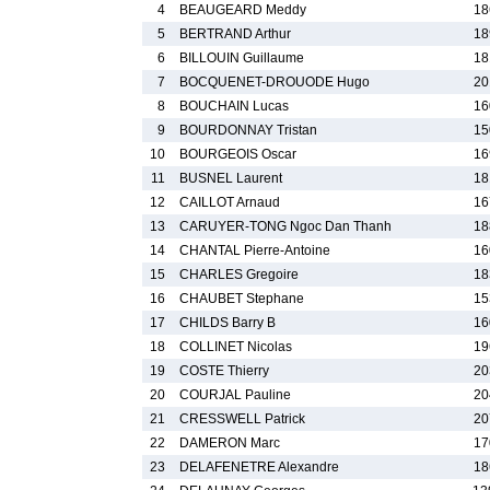
4
BEAUGEARD Meddy
18
5
BERTRAND Arthur
18
6
BILLOUIN Guillaume
18
7
BOCQUENET-DROUODE Hugo
20
8
BOUCHAIN Lucas
16
9
BOURDONNAY Tristan
15
10
BOURGEOIS Oscar
16
11
BUSNEL Laurent
18
12
CAILLOT Arnaud
16
13
CARUYER-TONG Ngoc Dan Thanh
18
14
CHANTAL Pierre-Antoine
16
15
CHARLES Gregoire
18
16
CHAUBET Stephane
15
17
CHILDS Barry B
16
18
COLLINET Nicolas
19
19
COSTE Thierry
20
20
COURJAL Pauline
20
21
CRESSWELL Patrick
20
22
DAMERON Marc
17
23
DELAFENETRE Alexandre
18