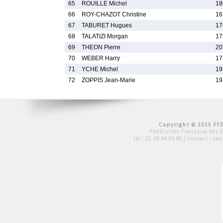
65
ROUILLE Michel
18
66
ROY-CHAZOT Christine
16
67
TABURET Hugues
17
68
TALATIZI Morgan
17
69
THEON Pierre
20
70
WEBER Harry
17
71
YCHE Michel
19
72
ZOPPIS Jean-Marie
19
Copyright © 2015 FFE
Fédération Française des 
tél :
01 39 44 65 80
| contact :
con