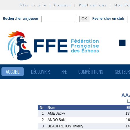
Plan du site
|
Contact
|
Publications
|
Mon C
Rechercher un joueur
Rechercher un club
ACCUEIL
DÉCOUVRIR
FFE
COMPÉTITIONS
SECTEU
AAA
L
Nr
Nom
El
1
AME Jacky
13
2
ANDO Saki
16
3
BEAUFRETON Thierry
14