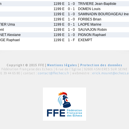
m
1199 E
1 - 0
TRIVIERE Jean-Baptiste
1199 E
0 - 1
DOMEN Louis
1199 E
1 - 0
SAMINADIN BOURDAGEAU Ine
1199 E
1 - 0
FORBES Brian
IER Uma
1199 E
0 - 1
LAOPE Marine
ent
1199 E
1 - 0
SAUVAJON Robin
ET Alexiane
1199 E
1 - 0
PIGNON Raphael
GE Raphael
1199 E
1 - F
EXEMPT
Copyright © 2015 FFE |
Mentions légales
|
Protection des données
Fédération Française des Echecs |
6 rue de l'Eglise | 92600 ASNIERES SUR SEINE
01 39 44 65 80
| contact :
contact@ffechecs.fr
| webmestre :
erick.mouret@echecs.as