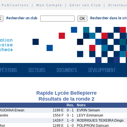
|
Publications
|
Mon Compte
|
Gérer son Club
|
Directeu
Rechercher un club
Rechercher dans le si
PÉTITIONS
SECTEURS
DOCUMENTS
DÉVELOPPEMENT
Rapide Lycée Bellepierre
Résultats de la ronde 2
Res.
Noirs
RIJOANA Erwan
1199 E
0 - 1
EVRIN Selvam
andre
1554 F
0 - 1
LEVY Emmanuel
1428 F
1 - 0
RODRIGUES TEIXEIRA Diogo
hur
1199 E
1 - 0
POLIFRONI Daincan