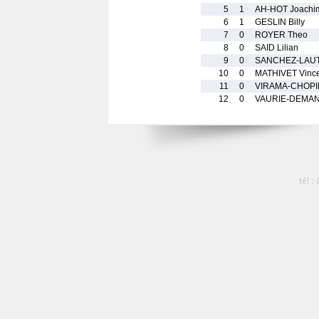
5
1
AH-HOT Joachi
6
1
GESLIN Billy
7
0
ROYER Theo
8
0
SAID Lilian
9
0
SANCHEZ-LAUT
10
0
MATHIVET Vinc
11
0
VIRAMA-CHOPIN
12
0
VAURIE-DEMAN
tél :