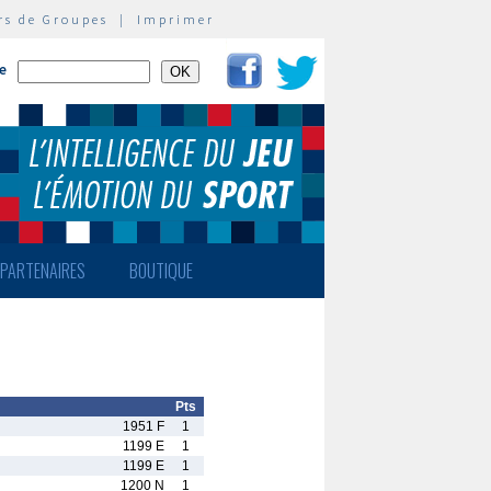
rs de Groupes
|
Imprimer
te
PARTENAIRES
BOUTIQUE
Pts
1951 F
1
1199 E
1
1199 E
1
1200 N
1