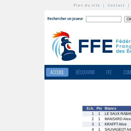
Plan du site
|
Contact
Rechercher un joueur
ACCUEIL
DÉCOUVRIR
FFE
COM
Ech.
Pts
Blancs
1
1
LE SAUX RABA
2
1
MANSARD Alex
3
1
KRAFFT Alice
4
1
SAUVAGEOT Art