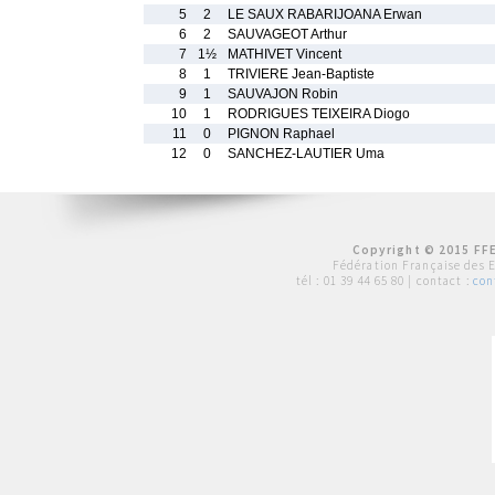
5
2
LE SAUX RABARIJOANA Erwan
6
2
SAUVAGEOT Arthur
7
1½
MATHIVET Vincent
8
1
TRIVIERE Jean-Baptiste
9
1
SAUVAJON Robin
10
1
RODRIGUES TEIXEIRA Diogo
11
0
PIGNON Raphael
12
0
SANCHEZ-LAUTIER Uma
Copyright © 2015 FFE
Fédération Française des 
tél :
01 39 44 65 80
| contact :
con