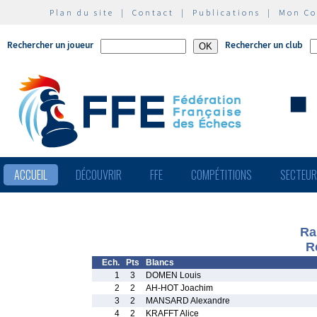
Plan du site
|
Contact
|
Publications
|
Mon C
Rechercher un joueur
Rechercher un club
ACCUEIL
DÉCOUVRIR
FFE
COMPÉTITIONS
SECTEU
Ra
R
Ech.
Pts
Blancs
1
3
DOMEN Louis
2
2
AH-HOT Joachim
3
2
MANSARD Alexandre
4
2
KRAFFT Alice