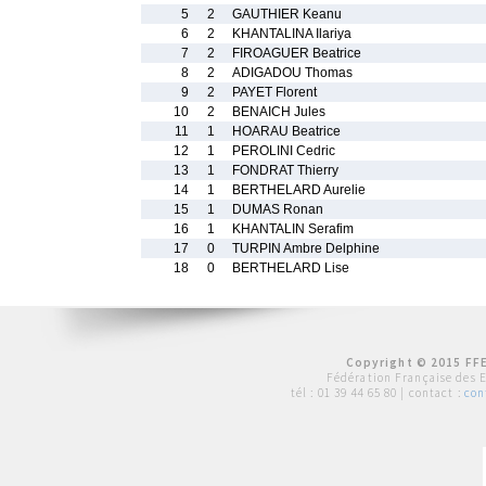
5
2
GAUTHIER Keanu
6
2
KHANTALINA Ilariya
7
2
FIROAGUER Beatrice
8
2
ADIGADOU Thomas
9
2
PAYET Florent
10
2
BENAICH Jules
11
1
HOARAU Beatrice
12
1
PEROLINI Cedric
13
1
FONDRAT Thierry
14
1
BERTHELARD Aurelie
15
1
DUMAS Ronan
16
1
KHANTALIN Serafim
17
0
TURPIN Ambre Delphine
18
0
BERTHELARD Lise
Copyright © 2015 FFE
Fédération Française des 
tél :
01 39 44 65 80
| contact :
con