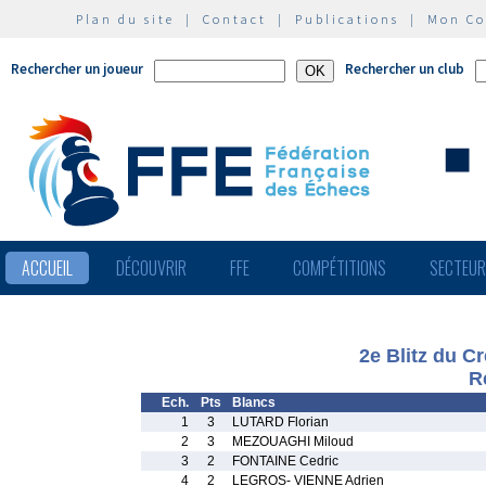
Plan du site
|
Contact
|
Publications
|
Mon C
Rechercher un joueur
Rechercher un club
ACCUEIL
DÉCOUVRIR
FFE
COMPÉTITIONS
SECTEU
2e Blitz du Cr
R
Ech.
Pts
Blancs
1
3
LUTARD Florian
2
3
MEZOUAGHI Miloud
3
2
FONTAINE Cedric
4
2
LEGROS- VIENNE Adrien