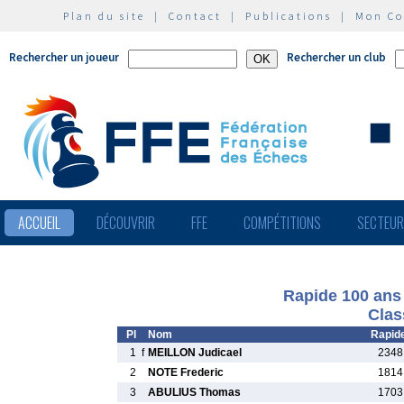
Plan du site
|
Contact
|
Publications
|
Mon C
Rechercher un joueur
Rechercher un club
ACCUEIL
DÉCOUVRIR
FFE
COMPÉTITIONS
SECTEU
Rapide 100 ans 
Clas
Pl
Nom
Rapid
1
f
MEILLON Judicael
2348
2
NOTE Frederic
1814
3
ABULIUS Thomas
1703