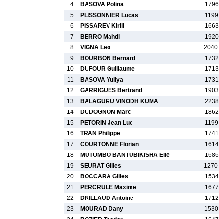
4
BASOVA Polina
1796
5
PLISSONNIER Lucas
1199
6
PISSAREV Kirill
1663
7
BERRO Mahdi
1920
8
VIGNA Leo
2040
9
BOURBON Bernard
1732
10
DUFOUR Guillaume
1713
11
BASOVA Yuliya
1731
12
GARRIGUES Bertrand
1903
13
BALAGURU VINODH KUMA
2238
14
DUDOGNON Marc
1862
15
PETORIN Jean Luc
1199
16
TRAN Philippe
1741
17
COURTONNE Florian
1614
18
MUTOMBO BANTUBIKISHA Elie
1686
19
SEURAT Gilles
1270
20
BOCCARA Gilles
1534
21
PERCRULE Maxime
1677
22
DRILLAUD Antoine
1712
23
MOURAD Dany
1530