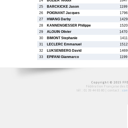
24
BOZIER Teodor
1647
25
BARCKICKE Jason
1199
26
POIGNANT Jacques
1796
27
HWANG Darby
1429
28
KANNENGIESSER Philippe
1520
29
ALOUIN Olivier
1470
30
BIMONT Stephanie
1411
31
LECLERC Emmanuel
1512
32
LUKSENBERG David
1469
33
EPIFANI Gianmarco
1199
Copyright © 2015 FFE
Fédération Française des 
tél :
01 39 44 65 80
| contact :
con