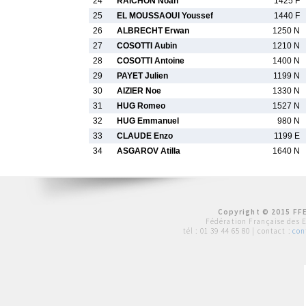
24
RAICHON Noah
1425 F
25
EL MOUSSAOUI Youssef
1440 F
26
ALBRECHT Erwan
1250 N
27
COSOTTI Aubin
1210 N
28
COSOTTI Antoine
1400 N
29
PAYET Julien
1199 N
30
AIZIER Noe
1330 N
31
HUG Romeo
1527 N
32
HUG Emmanuel
980 N
33
CLAUDE Enzo
1199 E
34
ASGAROV Atilla
1640 N
Copyright © 2015 FFE
Fédération Française des 
tél :
01 39 44 65 80
| contact :
con