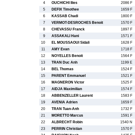
4
OUCHICHI Ilies
2086 F
5
DEFIX Timothee
1659 F
6
KASSAB Chadi
1800 F
7
VERMOT-DESROCHES Benoit
1570 F
8
CHEVASSU Franck
1897 F
9
ASSAKALI Hani
1571 F
10
EL MOUSSAOUI Sidali
1628 F
11
AMY Evan
1718 F
12
NOYELLES Benoit
1564 F
13
TRAN Duc Anh
1199 E
14
BEL Thomas
1524 F
15
PARENT Emmanuel
1521 F
16
MAGNERON Victor
1525 F
17
AIDJA Maximilian
1574 F
18
ABBENZELLER Laurent
1583 F
19
AVENIA Adrien
1659 F
20
TRAN Tuan-Anh
1732 F
21
MORETTO Marcus
1591 F
22
ALBRECHT Robin
1540 N
23
PERRIN Christian
1570 F