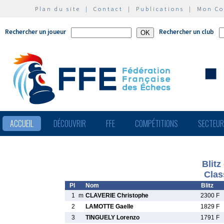
Plan du site
|
Contact
|
Publications
|
Mon C
Rechercher un joueur
Rechercher un club
ACCUEIL
DÉCOUVRIR
FFE
COMPÉTITIONS
SECTEU
Blitz
Clas
Pl
Nom
Blitz
1
m
CLAVERIE Christophe
2300 F
2
LAMOTTE Gaelle
1829 F
3
TINGUELY Lorenzo
1791 F