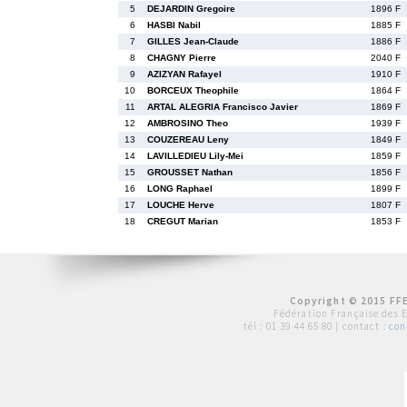
5
DEJARDIN Gregoire
1896 F
6
HASBI Nabil
1885 F
7
GILLES Jean-Claude
1886 F
8
CHAGNY Pierre
2040 F
9
AZIZYAN Rafayel
1910 F
10
BORCEUX Theophile
1864 F
11
ARTAL ALEGRIA Francisco Javier
1869 F
12
AMBROSINO Theo
1939 F
13
COUZEREAU Leny
1849 F
14
LAVILLEDIEU Lily-Mei
1859 F
15
GROUSSET Nathan
1856 F
16
LONG Raphael
1899 F
17
LOUCHE Herve
1807 F
18
CREGUT Marian
1853 F
Copyright © 2015 FFE
Fédération Française des 
tél :
01 39 44 65 80
| contact :
con