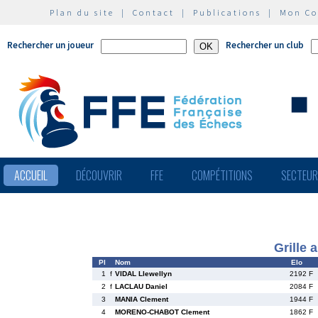
Plan du site
|
Contact
|
Publications
|
Mon C
Rechercher un joueur
Rechercher un club
ACCUEIL
DÉCOUVRIR
FFE
COMPÉTITIONS
SECTEU
Grille 
Pl
Nom
Elo
1
f
VIDAL Llewellyn
2192 F
2
f
LACLAU Daniel
2084 F
3
MANIA Clement
1944 F
4
MORENO-CHABOT Clement
1862 F