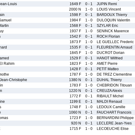
ean-Louis
1649 F
0 - 1
JUPIN Remi
c
2000 N
1 - 0
LOUIS Vincent
ain
1598 F
0 - 1
BARDOUX Thierry
Samuel
1984 F
1 - 0
DULOQUIN Valentin
artin
1568 F
0 - 1
SZYLAR Eric
uy
1937 F
1 - 0
SENINCK Maxence
n
1542 F
0 - 1
ROCH Florian
1873 F
1 - 0
LE GUELLEC Frederic
nard
1535 F
0 - 1
FLEURENTIN Arnaud
1845 F
1 - 0
DUCROT Dorian
hamed
1529 F
0 - 1
HANOT Wilfried
El Rahim
1823 F
1 - 0
AMET Pierre
1428 F
0 - 1
PETIT Matteo
mothe
1787 F
1 - 0
DE TREZ Clementine
ean-Christophe
1380 N
0 - 1
DUHAL Thierry
in
1783 F
1 - 0
CHEBRIDON Titouan
n
1220 N
0 - 1
CREUZA Alexis
1772 F
0 - 1
RIBAULT Michel
ine
1199 E
0 - 1
MALDI Renaud
s
1748 F
1 - 0
LEDOUX Camille
e
1060 N
0 - 1
FAUCHART Francois
omas
1723 F
1 - 0
BERNARDINI Philippe
920 N
0 - 1
LECLERE Jean-Yves
k
1715 F
1 - 0
LECOEUCHE Elise