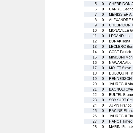
5
0
CHEBRIDON J
6
0
CARRE Cedri
7
0
MENISSIER Al
8
0
ALEXANDRE 
9
0
CHEBRIDON M
10
0
MONAVILLE G
11
0
LEGAND Liso
12
0
BURAK Ilona
13
0
LECLERC Ber
14
0
GOBE Patrick
15
0
MIMOUNI Mo
16
0
NAWARA Abd 
17
0
MOLET Steve
18
0
DULOQUIN Ti
19
0
RENNESSON J
20
0
JAUREGUI Ala
21
0
BAGNOLI Gwe
22
0
BULTEL Bruno
23
0
SOYKURT Cel
24
0
JUPIN Francoi
25
0
RACINE Elian
26
0
JAUREGUI Th
27
0
HANOT Timeo
28
0
MARINI Franc