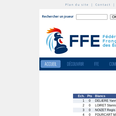
Plan du site
|
Contact
Rechercher un joueur
ACCUEIL
DÉCOUVRIR
FFE
COM
Ech.
Pts
Blancs
1
0
DELIERE Yann
2
0
LOIRET Stanis
3
0
NOIZET Regis
4
0
FOURCART M