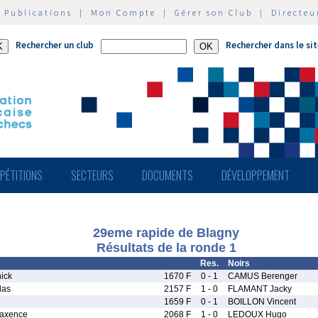
|
Publications
|
Mon Compte
|
Gérer son Club
|
Directeu
Rechercher un club
Rechercher dans le si
PÉTITIONS
SECTEURS
DOCUMENTS
DÉVELOPPEMENT
29eme rapide de Blagny
Résultats de la ronde 1
Res.
Noirs
ick
1670 F
0 - 1
CAMUS Berenger
las
2157 F
1 - 0
FLAMANT Jacky
1659 F
0 - 1
BOILLON Vincent
axence
2068 F
1 - 0
LEDOUX Hugo