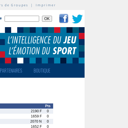
rs de Groupes
|
Imprimer
te
PARTENAIRES
BOUTIQUE
Pts
2190 F
0
1659 F
0
2070 N
0
1652 F
0